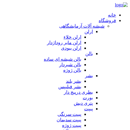
خانه
فروشگاه
شیشه آلات آزمایشگاهی
ارلن
ارلن خلاء
ارلن مایر روداژدار
ارلن بیودی
بالن
بالن شیشه ای ساده
بالن شیردار
بالن ژوژه
بشر
بشر بلند
بشر فیلیپس
بطری درپیچ دار
بورت
پتری دیش
پیپت
پیپت سرنگی
پیپت سدیمان
پیپت ژوژه