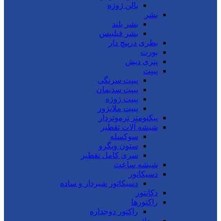
بالن ژوژه
بشر
بشر بلند
بشر فیلیپس
بطری درپیچ دار
بورت
پتری دیش
پیپت
پیپت سرنگی
پیپت سدیمان
پیپت ژوژه
پیپت ملانژور
پیکنومتر ترموتردار
شیشه آلات تقطیر
سوکسله
ستون ویگرو
سری کامل تقطیر
شیشه ساعت
دسیکاتور
دسیکاتور شیردار و ساده
دکانتور
راکتورها
راکتور دوجداره
روداژ