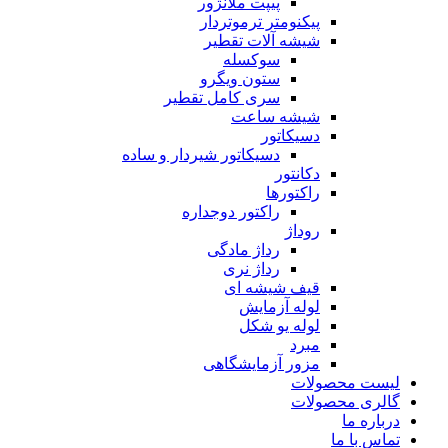
پیپت ملانژور
پیکنومتر ترموتردار
شیشه آلات تقطیر
سوکسله
ستون ویگرو
سری کامل تقطیر
شیشه ساعت
دسیکاتور
دسیکاتور شیردار و ساده
دکانتور
راکتورها
راکتور دوجداره
روداژ
رداژ مادگی
رداژ نری
قیف شیشه ای
لوله آزمایش
لوله یو شکل
مبرد
مزور آزمایشگاهی
لیست محصولات
گالری محصولات
درباره ما
تماس با ما