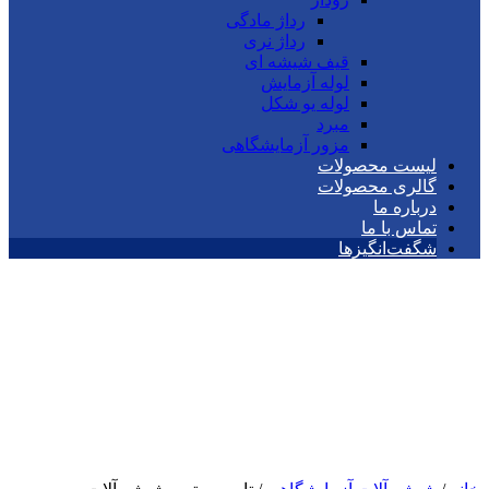
رداژ مادگی
رداژ نری
قیف شیشه ای
لوله آزمایش
لوله یو شکل
مبرد
مزور آزمایشگاهی
لیست محصولات
گالری محصولات
درباره ما
تماس با ما
شگفت‌انگیزها