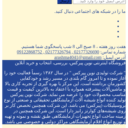
ما را در شبکه های اجتماعی دنبال کنید.
هفت روز هفته ، 8 صبح الی 8 شب پاسخگوی شما هستیم.
شماره تماس:
02177326690 , 02177326794 , 09122868752
آدرس ایمیل:
arashma4041@gmail.com
فروشگاه اینترنتی نوین پیرکس، بررسی، انتخاب و خرید آنلاین
" شرکت تولیدی نوین پیرکس " در سال ۱۳۸۲ رسماً فعالیت خود را
آغاز نموده و تا امروز گام بلندی در مسیر رشد و خودکفایی
کشورمان برداشته است. این مرکز با بهره گیری از تجربه کاری بالا
و ماشین‌آلات پیشرفته همواره با اعتقاد به بالاترین کیفیت و قیمت
مناسب محصولات خود را عرضه می نماید. شرکت نوین پیرکس
تولید کننده انواع شیشه آلات آزمایشگاهی تحقیقاتی و صنعتی از نوع
بروسیلیکات (پیرکس) می باشد. این شرکت همچنین تخصص کار بر
روی شیشه‌های کوارتز رانیز دارا است. این شرکت همچنین در
زمینه ساخت انواع تجهیزات آزمایشگاهی طبق نقشه و نمونه و تهیه
و توزیع انواع اقلام آزمایشگاهی ‌مراکز دولتی و خصوصی می باشد.