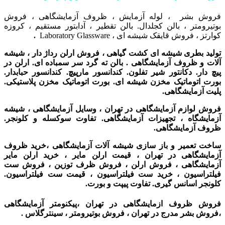
فروش بشر ، لوله آزمایش ، ظروف آزمایشگاهی ، فروش
بوتیرومتر ، بالن کجلدال. بالن تقطیر ، آدابتور مستقیم ، کروزه
کوارتز ، فروش قایقک شیشه ای ، Laboratory Glassware
.
تولید بطری شیشه ای کشت گیاهی ، فروش ارلن رداژ دار ، شیشه
آلات و ظروف آزمایشگاهی . بالن ته گرد سر سمباده ای. ارلن در
پیچ دار. دکانتور شیر تفلون. کندانسور مارپیچ. کندانسور حبابدار.
بورت اتوماتیک مخزن شیشه ای. بورت اتوماتیک مخزن پلاستیکی.
پلیت آزمایشگاهی.
فروش لوازم آزمایشگاهی در تهران ، وسایل آزمایشگاهی ، شیشه
آزمایشگاه ، تجهیزات آزمایشگاهی. تفاوت سوکسله و کلونجر.
ظروف آزمایشگاهی.
ساخت تعمیر و باز سازی شیشه آلات آزمایشگاهی ،
خرید ظروف
آزمایشگاهی در تهران ،
قیمت ارلن مایر ، خرید ارلن مایر
آزمایشگاهی ، فروش ارلن ، فروش ظرف توزین ، فروش ست
فیلتراسیون ، خرید ست فیلتراسیون ، قیمت ست فیلتراسیون.
کلونجر اسانس گیری. تفاوت پیپت و بورت.
فروش ظروف ازمایشگاهی در تهران ،پیکنومتر آزمایشگاهی
،فروش بشر مدرج در تهران ، فروش بوتیرومتر ، سینترگلاس .