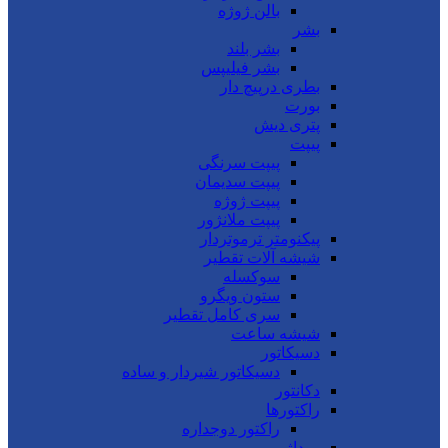
بالن ژوژه
بشر
بشر بلند
بشر فیلیپس
بطری درپیچ دار
بورت
پتری دیش
پیپت
پیپت سرنگی
پیپت سدیمان
پیپت ژوژه
پیپت ملانژور
پیکنومتر ترموتردار
شیشه آلات تقطیر
سوکسله
ستون ویگرو
سری کامل تقطیر
شیشه ساعت
دسیکاتور
دسیکاتور شیردار و ساده
دکانتور
راکتورها
راکتور دوجداره
روداژ