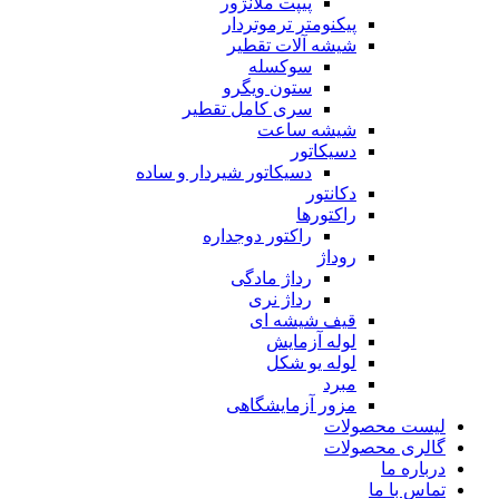
پیپت ملانژور
پیکنومتر ترموتردار
شیشه آلات تقطیر
سوکسله
ستون ویگرو
سری کامل تقطیر
شیشه ساعت
دسیکاتور
دسیکاتور شیردار و ساده
دکانتور
راکتورها
راکتور دوجداره
روداژ
رداژ مادگی
رداژ نری
قیف شیشه ای
لوله آزمایش
لوله یو شکل
مبرد
مزور آزمایشگاهی
لیست محصولات
گالری محصولات
درباره ما
تماس با ما