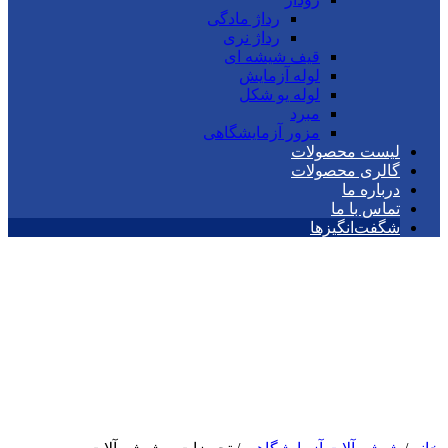
رداژ مادگی
رداژ نری
قیف شیشه ای
لوله آزمایش
لوله یو شکل
مبرد
مزور آزمایشگاهی
لیست محصولات
گالری محصولات
درباره ما
تماس با ما
شگفت‌انگیزها