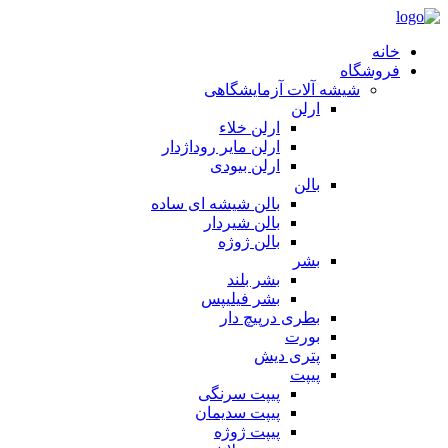
خانه
فروشگاه
شیشه آلات آزمایشگاهی
ارلن
ارلن خلاء
ارلن مایر روداژدار
ارلن بیودی
بالن
بالن شیشه ای ساده
بالن شیردار
بالن ژوژه
بشر
بشر بلند
بشر فیلیپس
بطری درپیچ دار
بورت
پتری دیش
پیپت
پیپت سرنگی
پیپت سدیمان
پیپت ژوژه