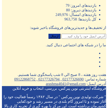
بازدیدهای امروز:
79
بازدیدهای دیروز:
80
بازدیدهای امسال:
249,976
کل بازدیدها:
963,758
از تخفیف‌ها و جدیدترین‌های فروشگاه باخبر شوید:
ما را در شبکه های اجتماعی دنبال کنید.
هفت روز هفته ، 8 صبح الی 8 شب پاسخگوی شما هستیم.
شماره تماس:
02177326690 , 02177326794 , 09122868752
آدرس ایمیل:
arashma4041@gmail.com
فروشگاه اینترنتی نوین پیرکس، بررسی، انتخاب و خرید آنلاین
" شرکت تولیدی نوین پیرکس " در سال ۱۳۸۲ رسماً فعالیت خود را
آغاز نموده و تا امروز گام بلندی در مسیر رشد و خودکفایی
کشورمان برداشته است. این مرکز با بهره گیری از تجربه کاری بالا