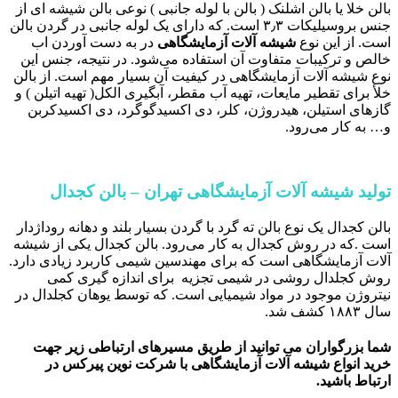
بالن خلا یا بالن اشلنک ( بالن با لوله جانبی ) نوعی بالن شیشه ای از
جنس بروسیلیکات ۳٫۳ است. که دارای یک لوله جانبی در گردن بالن
است. از این نوع
شیشه آلات آزمایشگاهی
در به دست آوردن اب
خالص و ترکیبات متفاوت آن استفاده می‌شود. در نتیجه، جنس این
نوع شیشه آلات آزمایشگاهی‌ در کیفیت آن بسیار مهم است. از بالن
خلأ برای تقطیر مایعات، تهیه آب مقطر، آبگیری الکل( تهیه اتیلن ) و
گازهای استیلن، هیدروژن، کلر، دی اکسیدگوگرد، دی اکسیدکربن
و… به کار می‌رود.
تولید شیشه آلات آزمایشگاهی تهران – بالن کجدال
بالن کجدال یک نوع بالن ته گرد با گردن بسیار بلند و دهانه روداژدار
است .که در روش کجدال به کار می‌رود. بالن کجدال یکی از شیشه
آلات آزمایشگاهی است که برای مهندسین شیمی کاربرد زیادی دارد.
روش کجلدال روشی در شیمی تجزیه برای اندازه گیری کمی
نیتروژن موجود در مواد شیمیایی است. که توسط یوهان کجلدال در
سال ۱۸۸۳ کشف شد.
شما بزرگواران می توانید از طریق مسیرهای ارتباطی زیر جهت
خرید انواع شیشه آلات آزمایشگاهی با شرکت نوین پیرکس در
ارتباط باشید.