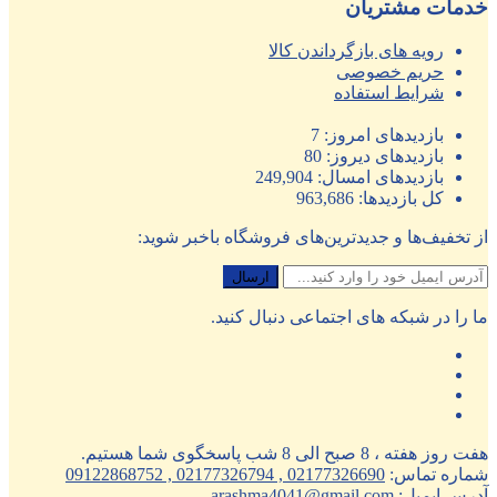
خدمات مشتریان
رویه های بازگرداندن کالا
حریم خصوصی
شرایط استفاده
بازدیدهای امروز:
7
بازدیدهای دیروز:
80
بازدیدهای امسال:
249,904
کل بازدیدها:
963,686
از تخفیف‌ها و جدیدترین‌های فروشگاه باخبر شوید:
ما را در شبکه های اجتماعی دنبال کنید.
هفت روز هفته ، 8 صبح الی 8 شب پاسخگوی شما هستیم.
شماره تماس:
02177326690 , 02177326794 , 09122868752
آدرس ایمیل:
arashma4041@gmail.com