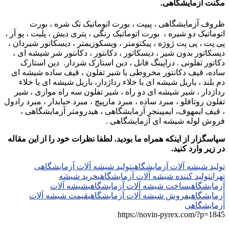
مگنت آزمایشگاهی.
ظروف آزمایشگاهی ، پیپت ، بورت اتوماتیک تک شره ، بورت
اتوماتیک دو شیره ، بورت اتوماتیک رنگی ، پتری دیش ، پلیت ، پو آر ،
پی پت ، پی پت ژوژه ، پیکنومتر ، ویسکوزیمتر ، دیسکاتور شیردان ،
دیسکاتور بدون شیر ، دیسکاتور ، دکانتور ، دکانتور شر شیشه ای ،
دکاتور تفلونی . دراپینگ فانل ، دین استارک شردار. دین استارک
ساده، قیف دکانتور مخروطی با شیر تفلون ، قیف ساده شیشه ای
دم بلند ، باریل شیشه ای با خلاء رداژدار، باریل شیشه ای با خلاء
رداژدار ، شیر شیشه ای دو راه ، شیر تفلون سه راه موازی ، شیر
تفلون روتافلو ، مبرد ساده ، مبرد مارپیچ ، مبرد حبابدار ، مبرد رادول
، قیف ایمهوف، ایمپینجر آزمایشگاهی ، هیدرومتر آزمایشگاهی ،
فروش لوله شیشه ای آزمایشگاهی .
سپاسگزار از اینکه همراه ما بودید. لطفا نظرات خود را از این مقاله
در زیر وارد کنید.
تولید شیشه آلات آزمایشگاهی
تولید شیشه آلات آزمایشگاهی
تهران
تولید کننده شیشه آلات آزمایشگاهی
خرید شیشه
آزمایشگاهی
ساخت شیشه آلات آزمایشگاهی
شیشه آلات
آزمایشگاهی
فروش شیشه آلات آزمایشگاهی
قیمت شیشه آلات
آزمایشگاهی
https://novin-pyrex.com/?p=1845