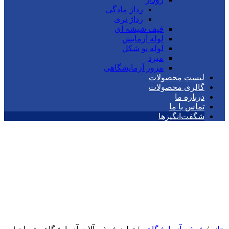
رداژ مادگی
رداژ نری
قیف شیشه ای
لوله آزمایش
لوله یو شکل
مبرد
مزور آزمایشگاهی
لیست محصولات
گالری محصولات
درباره ما
تماس با ما
شگفت‌انگیزها