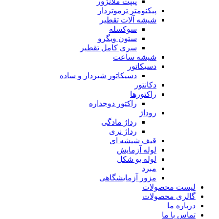
پیپت ملانژور
پیکنومتر ترموتردار
شیشه آلات تقطیر
سوکسله
ستون ویگرو
سری کامل تقطیر
شیشه ساعت
دسیکاتور
دسیکاتور شیردار و ساده
دکانتور
راکتورها
راکتور دوجداره
روداژ
رداژ مادگی
رداژ نری
قیف شیشه ای
لوله آزمایش
لوله یو شکل
مبرد
مزور آزمایشگاهی
لیست محصولات
گالری محصولات
درباره ما
تماس با ما