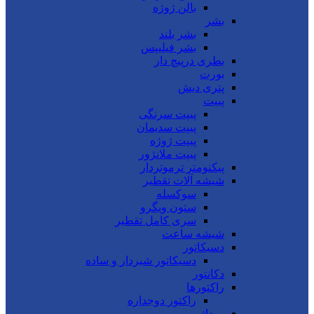
بالن ژوژه
بشر
بشر بلند
بشر فیلیپس
بطری درپیچ دار
بورت
پتری دیش
پیپت
پیپت سرنگی
پیپت سدیمان
پیپت ژوژه
پیپت ملانژور
پیکنومتر ترموتردار
شیشه آلات تقطیر
سوکسله
ستون ویگرو
سری کامل تقطیر
شیشه ساعت
دسیکاتور
دسیکاتور شیردار و ساده
دکانتور
راکتورها
راکتور دوجداره
روداژ