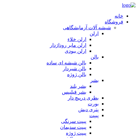
خانه
فروشگاه
شیشه آلات آزمایشگاهی
ارلن
ارلن خلاء
ارلن مایر روداژدار
ارلن بیودی
بالن
بالن شیشه ای ساده
بالن شیردار
بالن ژوژه
بشر
بشر بلند
بشر فیلیپس
بطری درپیچ دار
بورت
پتری دیش
پیپت
پیپت سرنگی
پیپت سدیمان
پیپت ژوژه