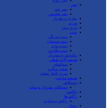
بالن ژوژه
بشر
بشر بلند
بشر فیلیپس
بطری درپیچ دار
بورت
پتری دیش
پیپت
پیپت سرنگی
پیپت سدیمان
پیپت ژوژه
پیپت ملانژور
پیکنومتر ترموتردار
شیشه آلات تقطیر
سوکسله
ستون ویگرو
سری کامل تقطیر
شیشه ساعت
دسیکاتور
دسیکاتور شیردار و ساده
دکانتور
راکتورها
راکتور دوجداره
روداژ