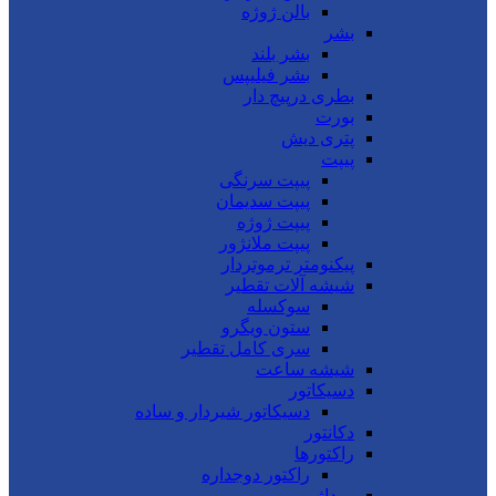
بالن ژوژه
بشر
بشر بلند
بشر فیلیپس
بطری درپیچ دار
بورت
پتری دیش
پیپت
پیپت سرنگی
پیپت سدیمان
پیپت ژوژه
پیپت ملانژور
پیکنومتر ترموتردار
شیشه آلات تقطیر
سوکسله
ستون ویگرو
سری کامل تقطیر
شیشه ساعت
دسیکاتور
دسیکاتور شیردار و ساده
دکانتور
راکتورها
راکتور دوجداره
روداژ