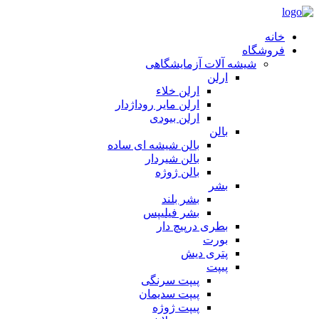
خانه
فروشگاه
شیشه آلات آزمایشگاهی
ارلن
ارلن خلاء
ارلن مایر روداژدار
ارلن بیودی
بالن
بالن شیشه ای ساده
بالن شیردار
بالن ژوژه
بشر
بشر بلند
بشر فیلیپس
بطری درپیچ دار
بورت
پتری دیش
پیپت
پیپت سرنگی
پیپت سدیمان
پیپت ژوژه