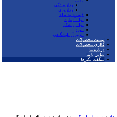
رداژ مادگی
رداژ نری
قیف شیشه ای
لوله آزمایش
لوله یو شکل
مبرد
مزور آزمایشگاهی
لیست محصولات
گالری محصولات
درباره ما
تماس با ما
شگفت‌انگیزها