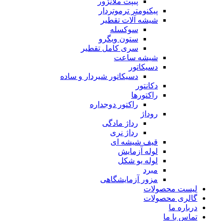
پیپت ملانژور
پیکنومتر ترموتردار
شیشه آلات تقطیر
سوکسله
ستون ویگرو
سری کامل تقطیر
شیشه ساعت
دسیکاتور
دسیکاتور شیردار و ساده
دکانتور
راکتورها
راکتور دوجداره
روداژ
رداژ مادگی
رداژ نری
قیف شیشه ای
لوله آزمایش
لوله یو شکل
مبرد
مزور آزمایشگاهی
لیست محصولات
گالری محصولات
درباره ما
تماس با ما