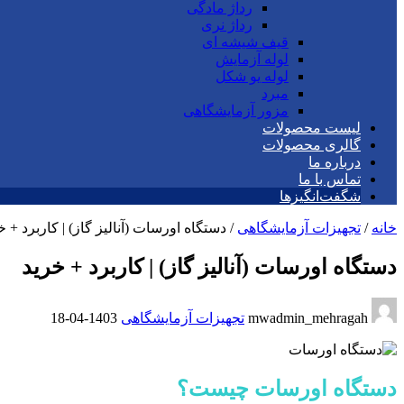
رداژ مادگی
رداژ نری
قیف شیشه ای
لوله آزمایش
لوله یو شکل
مبرد
مزور آزمایشگاهی
لیست محصولات
گالری محصولات
درباره ما
تماس با ما
شگفت‌انگیزها
خانه
/
تجهیزات آزمایشگاهی
/
دستگاه اورسات (آنالیز گاز) | کاربرد + خ
دستگاه اورسات (آنالیز گاز) | کاربرد + خرید
mwadmin_mehragah
تجهیزات آزمایشگاهی
1403-04-18
دستگاه اورسات چیست؟