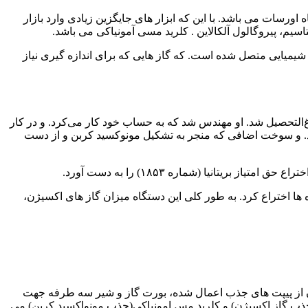
رسات می باشد. با این که ابزار های جایگزین زیادی وارد بازار
م، پیروگالول آلکالاین . کلرید مسی آمونیاکی می باشد.
میایی متصل شده است. که گاز هایی که برای اندازه گیری نیاز
اورسات در پاریس متولد شد. پدرش یک تولید کننده مواد شیمیایی بود. لویی وارد دانشکده پلی‌تکنیک شده و در سال ۱۸۵۵ فارغ‌التحصیل شد. او مهندس شد که به حساب خود کار می‌کرد. و در کار
شود. و سوخت اضافی که منجر به تشکیل مونوکسید کربن و از دست
یتانیا (شماره ۱۸۵۳) را به دست آورد.
زهای خروجی کوره ها اختراع کرد. به طور کلی این دستگاه میزان گاز های اکسیژن،
ن از پیپت های جذب اعمال شده، بورت گاز و شیر سه طرفه جهت
(جذب گاز اکسیژن) و کلرید مس امونیاکی(جذب مونواکسید کربن) می