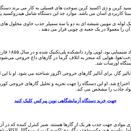
ید کربن و دی اکسید کربن سوخت های فسیلی به کار می برند دستگاه او
کاربردی آسان می باشد. موارد جذ این دستگاه شامل هیدروکسید پتاسی
 لوله ی مویین شیشه ای به دو یا سه سمپلر جذب حاوی محلول های شی
ن را معمولا در یک جعبه ی چوبی قرار می دهند .
لویی هنگیست 
 سوخت/هوا، هوایی که منجر به اتلاف گرما در گازهای داغ خروجی می‌
ستگاه اورسات شد.
 برای آنالیز گازهای خروجی اگزوز شناخته می شود. او با این اختراع حق امتیاز بر
لیس درسال ۱۸۷۳ توسط لوئیز اورسات اختراع شد. او این دستگاه را جهت تجزیه و تحلیل گا
مواد جاذب را مشخص می کند.
جهت خرید دستگاه آزمایشگاهی نوین پیرکس کلیک کنید
 موادی جهت جذب هر یک از گازها هستند. شیر کنترل کننده که در آ
شامل پتاسیم هیدروکسید(جذب گاز دی اکسید کربن)، پیروگالل الکالاین