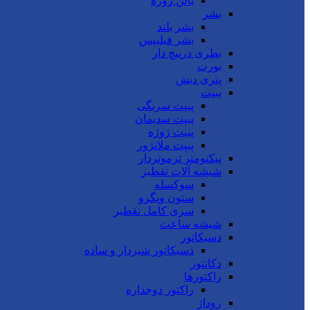
بالن ژوژه
بشر
بشر بلند
بشر فیلیپس
بطری درپیچ دار
بورت
پتری دیش
پیپت
پیپت سرنگی
پیپت سدیمان
پیپت ژوژه
پیپت ملانژور
پیکنومتر ترموتردار
شیشه آلات تقطیر
سوکسله
ستون ویگرو
سری کامل تقطیر
شیشه ساعت
دسیکاتور
دسیکاتور شیردار و ساده
دکانتور
راکتورها
راکتور دوجداره
روداژ