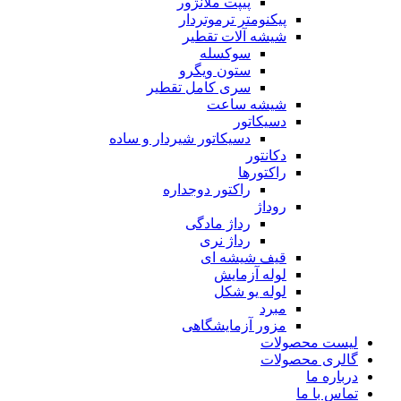
پیپت ملانژور
پیکنومتر ترموتردار
شیشه آلات تقطیر
سوکسله
ستون ویگرو
سری کامل تقطیر
شیشه ساعت
دسیکاتور
دسیکاتور شیردار و ساده
دکانتور
راکتورها
راکتور دوجداره
روداژ
رداژ مادگی
رداژ نری
قیف شیشه ای
لوله آزمایش
لوله یو شکل
مبرد
مزور آزمایشگاهی
لیست محصولات
گالری محصولات
درباره ما
تماس با ما