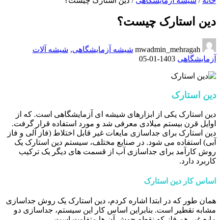
خانه
/
شیشه آزمایشگاهی
/
دین استارک چیست؟
دین استارک چیست؟
mwadmin_mehragah
شیشه آزمایشگاهی
,
شیشه آلات
آزمایشگاهی
1403-01-05
دین استارک
دین استارک یکی از ابزارهای شیشه ای آزمایشگاهی است. که از
اوایل قرن بیستم میلادی معرفی شد و مورد استفاده قرار گرفت.
دین استارک برای جداسازی مایعات غیر قابل اختلاط (فاز آلی و فاز
آبی) استفاده می شود. در صنایع مختلف، سیستم دین استارک یک
روش کارآمد برای جداسازی آب از قسمت های دیگر یک ترکیب
کاربرد دارد.
اساس کار دین استارک
همان طور که در ابتدا اشاره کردم، دین استارک یک روش جداسازی
مشابه تقطیر است. بنابراین اساس کار این سیستم، جداسازی دو
مایع غیر هم فاز که نقطه جوش آن ها متفاوت است.