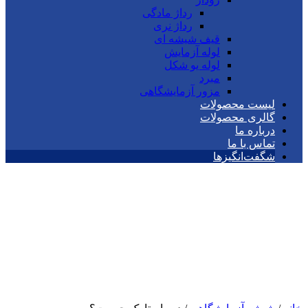
رداژ مادگی
رداژ نری
قیف شیشه ای
لوله آزمایش
لوله یو شکل
مبرد
مزور آزمایشگاهی
لیست محصولات
گالری محصولات
درباره ما
تماس با ما
شگفت‌انگیزها