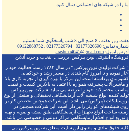
ما را در شبکه های اجتماعی دنبال کنید.
هفت روز هفته ، 8 صبح الی 8 شب پاسخگوی شما هستیم.
شماره تماس:
02177326690 , 02177326794 , 09122868752
آدرس ایمیل:
arashma4041@gmail.com
فروشگاه اینترنتی نوین پیرکس، بررسی، انتخاب و خرید آنلاین
" شرکت تولیدی نوین پیرکس " در سال ۱۳۸۲ رسماً فعالیت خود را
آغاز نموده و تا امروز گام بلندی در مسیر رشد و خودکفایی
کشورمان برداشته است. این مرکز با بهره گیری از تجربه کاری بالا
و ماشین‌آلات پیشرفته همواره با اعتقاد به بالاترین کیفیت و قیمت
مناسب محصولات خود را عرضه می نماید. شرکت نوین پیرکس
تولید کننده انواع شیشه آلات آزمایشگاهی تحقیقاتی و صنعتی از نوع
بروسیلیکات (پیرکس) می باشد. این شرکت همچنین تخصص کار بر
روی شیشه‌های کوارتز رانیز دارا است. این شرکت همچنین در
زمینه ساخت انواع تجهیزات آزمایشگاهی طبق نقشه و نمونه و تهیه
و توزیع انواع اقلام آزمایشگاهی ‌مراکز دولتی و خصوصی می باشد.
کلیه حقوق مادی و معنوی این سایت متعلق به نوین پیرکس می