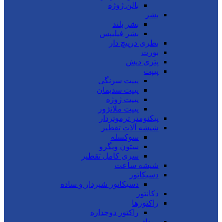
بالن ژوژه
بشر
بشر بلند
بشر فیلیپس
بطری درپیچ دار
بورت
پتری دیش
پیپت
پیپت سرنگی
پیپت سدیمان
پیپت ژوژه
پیپت ملانژور
پیکنومتر ترموتردار
شیشه آلات تقطیر
سوکسله
ستون ویگرو
سری کامل تقطیر
شیشه ساعت
دسیکاتور
دسیکاتور شیردار و ساده
دکانتور
راکتورها
راکتور دوجداره
روداژ