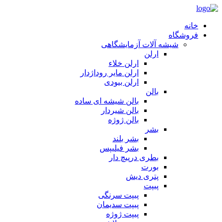
خانه
فروشگاه
شیشه آلات آزمایشگاهی
ارلن
ارلن خلاء
ارلن مایر روداژدار
ارلن بیودی
بالن
بالن شیشه ای ساده
بالن شیردار
بالن ژوژه
بشر
بشر بلند
بشر فیلیپس
بطری درپیچ دار
بورت
پتری دیش
پیپت
پیپت سرنگی
پیپت سدیمان
پیپت ژوژه