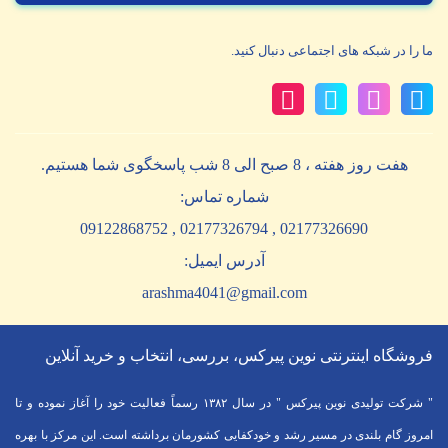
ما را در شبکه های اجتماعی دنبال کنید.
هفت روز هفته ، 8 صبح الی 8 شب پاسخگوی شما هستیم.
شماره تماس:
02177326690 , 02177326794 , 09122868752
آدرس ایمیل:
arashma4041@gmail.com
فروشگاه اینترنتی نوین پیرکس، بررسی، انتخاب و خرید آنلاین
" شرکت تولیدی نوین پیرکس " در سال ۱۳۸۲ رسماً فعالیت خود را آغاز نموده و تا
امروز گام بلندی در مسیر رشد و خودکفایی کشورمان برداشته است. این مرکز با بهره