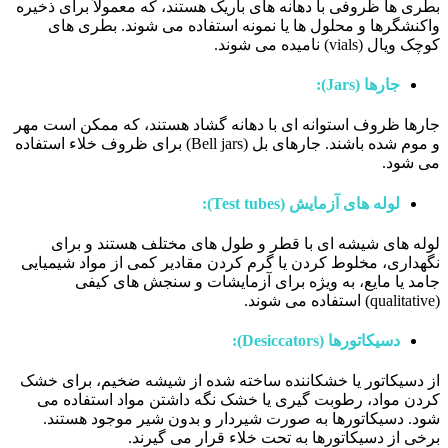
بطری ها ظروفی با دهانه های باریک هستند، که معمولاً برای ذخیره
واکنشگرها و محلول ها یا نمونه استفاده می شوند. بطری های
کوچک ویال (vials) نامیده می شوند.
جارها (Jars):
جارها ظروف استوانه ای با دهانه گشاد هستند، که ممکن است مهر
و موم شده باشند. جارهای بل (Bell jars) برای ظروف خلاء استفاده
می شود.
لوله های آزمایش (Test tubes):
لوله های شیشه ای با قطر و طول های مختلف هستند و برای
نگهداری، مخلوط کردن یا گرم کردن مقادیر کمی از مواد شیمیایی
جامد یا مایع، به ویژه برای آزمایشات و سنجش های کیفی
(qualitative) استفاده می شوند.
دسیکاتورها (Desiccators):
از دسیکاتور یا خشکاننده ساخته شده از شیشه ضخیم، برای خشک
کردن مواد، رطوبت گیری یا خشک نگه داشتن مواد استفاده می
شود. دسیکاتورها به صورت شیردار و بدون شیر موجود هستند.
برخی از دسیکاتورها به تحت خلاء قرار می گیرند.