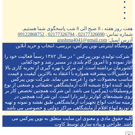
هفت روز هفته ، 8 صبح الی 8 شب پاسخگوی شما هستیم.
شماره تماس:
02177326690 , 02177326794 , 09122868752
آدرس ایمیل:
arashma4041@gmail.com
فروشگاه اینترنتی نوین پیرکس، بررسی، انتخاب و خرید آنلاین
" شرکت تولیدی نوین پیرکس " در سال ۱۳۸۲ رسماً فعالیت خود را
آغاز نموده و تا امروز گام بلندی در مسیر رشد و خودکفایی
کشورمان برداشته است. این مرکز با بهره گیری از تجربه کاری بالا
و ماشین‌آلات پیشرفته همواره با اعتقاد به بالاترین کیفیت و قیمت
مناسب محصولات خود را عرضه می نماید. شرکت نوین پیرکس
تولید کننده انواع شیشه آلات آزمایشگاهی تحقیقاتی و صنعتی از نوع
بروسیلیکات (پیرکس) می باشد. این شرکت همچنین تخصص کار بر
روی شیشه‌های کوارتز رانیز دارا است. این شرکت همچنین در
زمینه ساخت انواع تجهیزات آزمایشگاهی طبق نقشه و نمونه و تهیه
و توزیع انواع اقلام آزمایشگاهی ‌مراکز دولتی و خصوصی می باشد.
کلیه حقوق مادی و معنوی این سایت متعلق به نوین پیرکس می
باشد. طراحی و پیاده سازی توسط کاوت
×