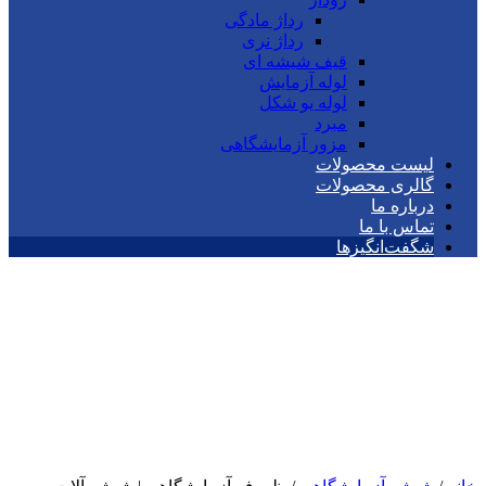
رداژ مادگی
رداژ نری
قیف شیشه ای
لوله آزمایش
لوله یو شکل
مبرد
مزور آزمایشگاهی
لیست محصولات
گالری محصولات
درباره ما
تماس با ما
شگفت‌انگیزها