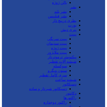
بالن ژوژه
بشر
بشر بلند
بشر فیلیپس
بطری درپیچ دار
بورت
پتری دیش
پیپت
پیپت سرنگی
پیپت سدیمان
پیپت ژوژه
پیپت ملانژور
پیکنومتر ترموتردار
شیشه آلات تقطیر
سوکسله
ستون ویگرو
سری کامل تقطیر
شیشه ساعت
دسیکاتور
دسیکاتور شیردار و ساده
دکانتور
راکتورها
راکتور دوجداره
روداژ