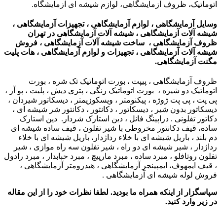
اتوماتیک، ظروف آزمایشگاهی، لوازم شیشه ای آزمایشگاه.
وسایل آزمایشگاهی ، لوازم آزمایشگاهی ، تجهیزات آزمایشگاهی ،
شیشه آلات آزمایشگاهی ، شیشه آلات آزمایشگاهی در تهران
ظروف آزمایشگاهی ، ساخت شیشه آلات آزمایشگاهی ، فروش
شیشه آلات آزمایشگاهی ، تجهیزات و لوازم آزمایشگاهی ،
هات
پلیت
مگنت آزمایشگاهی.
ظروف آزمایشگاهی ، پیپت ، بورت اتوماتیک تک شره ، بورت
اتوماتیک دو شیره ، بورت اتوماتیک رنگی ، پتری دیش ، پلیت ، پو آر ،
پی پت ، پی پت ژوژه ، پیکنومتر ، ویسکوزیمتر ، دیسکاتور شیردان ،
دیسکاتور بدون شیر ، دیسکاتور ، دکانتور ، دکانتور شر شیشه ای ،
دکاتور تفلونی . دراپینگ فانل ، دین استارک شردار. دین استارک
ساده، قیف دکانتور مخروطی با شیر تفلون ، قیف ساده شیشه ای
دم بلند ، باریل شیشه ای با خلاء رداژدار، باریل شیشه ای با خلاء
رداژدار ، شیر شیشه ای دو راه ، شیر تفلون سه راه موازی ، شیر
تفلون روتافلو ، مبرد ساده ، مبرد مارپیچ ، مبرد حبابدار ، مبرد رادول
، قیف ایمهوف، ایمپینجر آزمایشگاهی ، هیدرومتر آزمایشگاهی ،
فروش لوله شیشه ای آزمایشگاهی .
سپاسگزار از اینکه همراه ما بودید. لطفا نظرات خود را از این مقاله
در زیر وارد کنید.