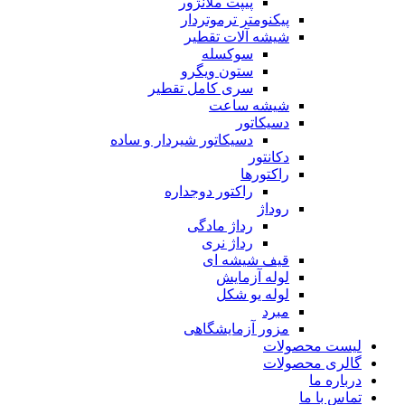
پیپت ملانژور
پیکنومتر ترموتردار
شیشه آلات تقطیر
سوکسله
ستون ویگرو
سری کامل تقطیر
شیشه ساعت
دسیکاتور
دسیکاتور شیردار و ساده
دکانتور
راکتورها
راکتور دوجداره
روداژ
رداژ مادگی
رداژ نری
قیف شیشه ای
لوله آزمایش
لوله یو شکل
مبرد
مزور آزمایشگاهی
لیست محصولات
گالری محصولات
درباره ما
تماس با ما