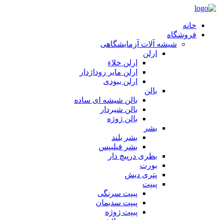
خانه
فروشگاه
شیشه آلات آزمایشگاهی
ارلن
ارلن خلاء
ارلن مایر روداژدار
ارلن بیودی
بالن
بالن شیشه ای ساده
بالن شیردار
بالن ژوژه
بشر
بشر بلند
بشر فیلیپس
بطری درپیچ دار
بورت
پتری دیش
پیپت
پیپت سرنگی
پیپت سدیمان
پیپت ژوژه