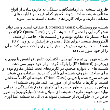
ظروف شیشه ای آزمایشگاهی، بستگی به کاربردشان، از انواع
مختلف شیشه ساخته شوند. که هر کدام قیمت و قابلیت های
مختلفی دارند. و برای کاربردهای مختلف استفاده می شوند.
شیشه بوروسیلیکات (Borosilicate Glass) شفاف است. و می تواند
تنش گرمایی را تحمل کند. شیشه کوارتز (QG: Quartz Glass)، در
دمای بسیار بالا مقاوم بوده. و در قسمت های خاصی از طیف
الکترومغناطیسی (برای مثال، محدود فرابنفش یا یو وی (UV)
شفاف است. یعنی، تابش فرابنفش یا یو وی را جذب نمی کند. و آن
را از خود عبور می دهد.
شیشه قهوه ای تیره یا کهربایی (اکتینیک)، تابش فرابنفش یا یووی و
زیرقرمز (IR: Infrared) را بلوکه کرده. و از خود عبور نمی دهد.
شیشه های با دیواره ضخیم، در کاربردهای تحت فشار مقاوم بوده. و
برای ساختن ظروف شیشه ای با این کاربردها استفاده می شوند.
شیشه سرخ شده یا فریتی (Fritted Glass) شیشه ای کاملاً متخلخل
است. و گازها یا مایات از آن عبور می کند. ظروف شیشه ای
روکش دارشده به طور خاص برای کاهش وقوع شکستگی یا خرابی
تولید می شوند. ظروف شیشه ای سیلان شده (سیلیکونیزه) به طور
خاص برای جلوگیری از چسبیدن نمونه های آلی به شیشه عما آوری
می شوند.