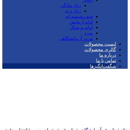
رداژ مادگی
رداژ نری
قیف شیشه ای
لوله آزمایش
لوله یو شکل
مبرد
مزور آزمایشگاهی
لیست محصولات
گالری محصولات
درباره ما
تماس با ما
شگفت‌انگیزها