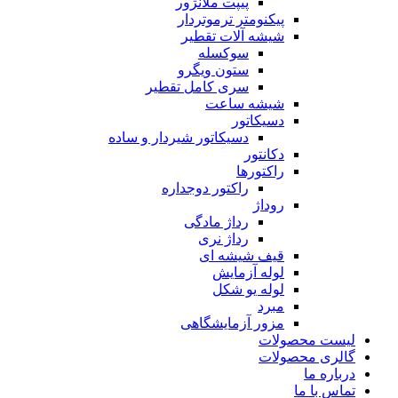
پیپت ملانژور
پیکنومتر ترموتردار
شیشه آلات تقطیر
سوکسله
ستون ویگرو
سری کامل تقطیر
شیشه ساعت
دسیکاتور
دسیکاتور شیردار و ساده
دکانتور
راکتورها
راکتور دوجداره
روداژ
رداژ مادگی
رداژ نری
قیف شیشه ای
لوله آزمایش
لوله یو شکل
مبرد
مزور آزمایشگاهی
لیست محصولات
گالری محصولات
درباره ما
تماس با ما