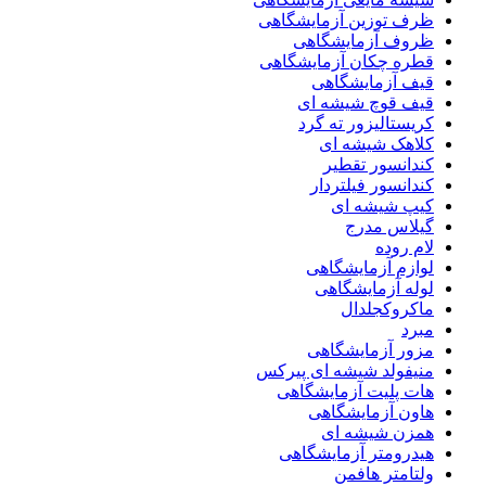
ظرف توزین آزمایشگاهی
ظروف آزمایشگاهی
قطره چکان آزمایشگاهی
قیف آزمایشگاهی
قیف قوچ شیشه ای
کریستالیزور ته گرد
کلاهک شیشه ای
کندانسور تقطیر
کندانسور فیلتردار
کیپ شیشه ای
گیلاس مدرج
لام روده
لوازم آزمایشگاهی
لوله آزمایشگاهی
ماکروکجلدال
مبرد
مزور آزمایشگاهی
منیفولد شیشه ای پیرکس
هات پلیت آزمایشگاهی
هاون آزمایشگاهی
همزن شیشه ای
هیدرومتر آزمایشگاهی
ولتامتر هافمن