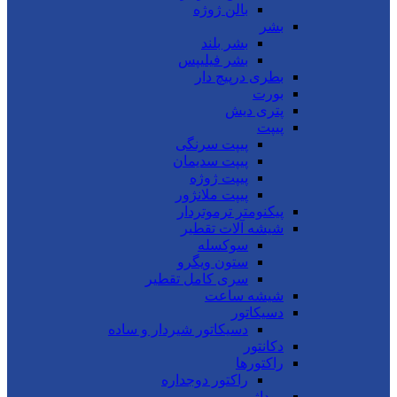
بالن ژوژه
بشر
بشر بلند
بشر فیلیپس
بطری درپیچ دار
بورت
پتری دیش
پیپت
پیپت سرنگی
پیپت سدیمان
پیپت ژوژه
پیپت ملانژور
پیکنومتر ترموتردار
شیشه آلات تقطیر
سوکسله
ستون ویگرو
سری کامل تقطیر
شیشه ساعت
دسیکاتور
دسیکاتور شیردار و ساده
دکانتور
راکتورها
راکتور دوجداره
روداژ