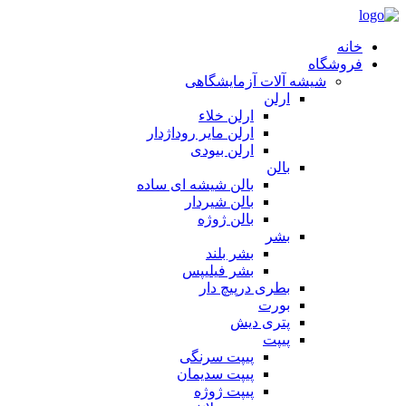
خانه
فروشگاه
شیشه آلات آزمایشگاهی
ارلن
ارلن خلاء
ارلن مایر روداژدار
ارلن بیودی
بالن
بالن شیشه ای ساده
بالن شیردار
بالن ژوژه
بشر
بشر بلند
بشر فیلیپس
بطری درپیچ دار
بورت
پتری دیش
پیپت
پیپت سرنگی
پیپت سدیمان
پیپت ژوژه