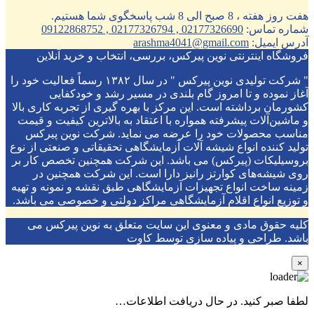
هفت روز هفته ، 8 صبح الی 8 شب پاسخگوی شما هستیم.
شماره تماس:
02177326690 , 02177326794 , 09122868752
آدرس ایمیل:
arashma4041@gmail.com
فروشگاه اینترنتی نوین پیرکس، بررسی، انتخاب و خرید آنلاین
" شرکت تولیدی نوین پیرکس " در سال ۱۳۸۲ رسماً فعالیت خود را
آغاز نموده و تا امروز گام بلندی در مسیر رشد و خودکفایی
کشورمان برداشته است. این مرکز با بهره گیری از تجربه کاری بالا
و ماشین‌آلات پیشرفته همواره با اعتقاد به بالاترین کیفیت و قیمت
مناسب محصولات خود را عرضه می نماید. شرکت نوین پیرکس
تولید کننده انواع شیشه آلات آزمایشگاهی تحقیقاتی و صنعتی از نوع
بروسیلیکات (پیرکس) می باشد. این شرکت همچنین تخصص کار بر
روی شیشه‌های کوارتز رانیز دارا است. این شرکت همچنین در
زمینه ساخت انواع تجهیزات آزمایشگاهی طبق نقشه و نمونه و تهیه
و توزیع انواع اقلام آزمایشگاهی ‌مراکز دولتی و خصوصی می باشد.
کلیه حقوق مادی و معنوی این سایت متعلق به نوین پیرکس می
باشد. طراحی و پیاده سازی توسط کاوت
×
لطفا صبر کنید. در حال دریافت اطلاعات…