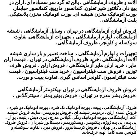
آلات و ظروف آزمایشگاهی . بالن ته گرد سر سمباده ای. ارلن در
پیچ دار. دکانتور شیر تفلون. کندانسور مارپیچ. کندانسور حبابدار.
بورت اتوماتیک مخزن شیشه ای. بورت اتوماتیک مخزن پلاستیکی.
پلیت آزمایشگاهی.
فروش لوازم آزمایشگاهی در تهران ، وسایل آزمایشگاهی ، شیشه
آزمایشگاه ، لوازم آزمایشگاهی ، تجهیزات آزمایشگاهی. تفاوت
سوکسله و کلونجر. ظروف آزمایشگاهی.
تجهیزات و لوازم آزمایشگاهی ، ساخت تعمیر و باز سازی شیشه
آلات آزمایشگاهی ،
خرید ظروف آزمایشگاهی در تهران ،
قیمت ارلن
مایر ، خرید ارلن مایر آزمایشگاهی ، فروش ارلن ، فروش ظرف
توزین ، فروش ست فیلتراسیون ، خرید ست فیلتراسیون ، قیمت
ست فیلتراسیون. کلونجر اسانس گیری. تفاوت پیپت و بورت.
فروش ظروف ازمایشگاهی در تهران ،پیکنومتر آزمایشگاهی
،فروش بشر مدرج در تهران ، فروش بوتیرومتر ، سینترگلاس .
ظروف آزمایشگاهی ، پیپت ، بورت اتوماتیک تک شره ، بورت اتوماتیک دو شیره ،
فروش عمده ارلن ، ترمومتر شیشه ای ، فروش بوتیرومتر ،
سایت فروش شیشه
آلات آزمایشگاهی .
بورت اتوماتیک رنگی ،
گیلاس مدرج ،
پتری دیش ، پلیت ، پو آر ،
پی پت ، پی پت ژوژه ، پیکنومتر ، ویسکوزیمتر ، دیسکاتور شیردان ،
فروش ظروف
آزمایشگاهی در تهران ، فروش کریستالیزور ، فروش مبرد ، تفاوت سوکسله و
کلونجر، ست کامل تهیه عرقیجات.