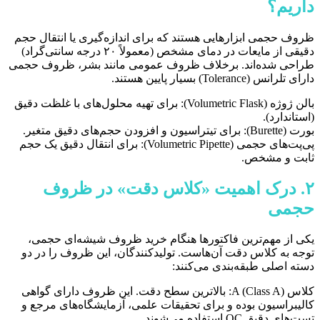
داریم؟
ظروف حجمی ابزارهایی هستند که برای اندازه‌گیری یا انتقال حجم
دقیقی از مایعات در دمای مشخص (معمولاً ۲۰ درجه سانتی‌گراد)
طراحی شده‌اند. برخلاف ظروف عمومی مانند بشر، ظروف حجمی
دارای تلرانس (Tolerance) بسیار پایین هستند.
بالن ژوژه (Volumetric Flask): برای تهیه محلول‌های با غلظت دقیق
(استاندارد).
بورت (Burette): برای تیتراسیون و افزودن حجم‌های دقیق متغیر.
پی‌پت‌های حجمی (Volumetric Pipette): برای انتقال دقیق یک حجم
ثابت و مشخص.
۲. درک اهمیت «کلاس دقت» در ظروف
حجمی
یکی از مهم‌ترین فاکتورها هنگام خرید ظروف شیشه‌ای حجمی،
توجه به کلاس دقت آن‌هاست. تولیدکنندگان، این ظروف را در دو
دسته اصلی طبقه‌بندی می‌کنند:
کلاس A (Class A): بالاترین سطح دقت. این ظروف دارای گواهی
کالیبراسیون بوده و برای تحقیقات علمی، آزمایشگاه‌های مرجع و
تست‌های دقیق QC استفاده می‌شوند.