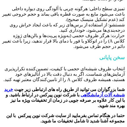
تمیزی سطح داخلی: هرگونه چربی یا آلودگی روی دیواره داخلی
باعث می‌شود مایع به صورت قطره باقی بماند و حجم خروجی تغییر
کند (عدم تشکیل منیسک صحیح).
شستشو: از استفاده از برس‌های زبر که باعث ایجاد خراش روی
درجه‌بندی‌ها می‌شود، خودداری کنید.
حرارت: هرگز ظروف حجمی (به‌ویژه پی‌پت‌ها و بالن‌های ژوژه
کلاس A) را در اتوکلاو یا فور با دمای بالا قرار ندهید، زیرا باعث تغییر
دائم در حجم ظرف می‌شود.
سخن پایانی
انتخاب ظروف شیشه‌ای حجمی با کیفیت، تضمین‌کننده تکرارپذیری
آزمایش‌های شماست. اگر به دنبال دقت بالا در آنالیزهای خود
هستید، همیشه ظروف کلاس A را از تامین‌کنندگان معتبر تهیه کنید.
شما بزرگواران می توانید از طریق راه های ارتباطی زیر جهت
خرید
شیشه آلات آزمایشگاهی
با شرکت نوین پیرکس در ارتباط باشید.
و
با این کار علاوه بر صرفه جویی در زمان از تخفیفات ویژه ما نیز
بهره مند شوید.
حتما در هنگام تماس بفرمایید از سایت شرکت نوین پیرکس
با این
مجموعه آشنا شدید تا شامل تخفیفات ما شوید
.