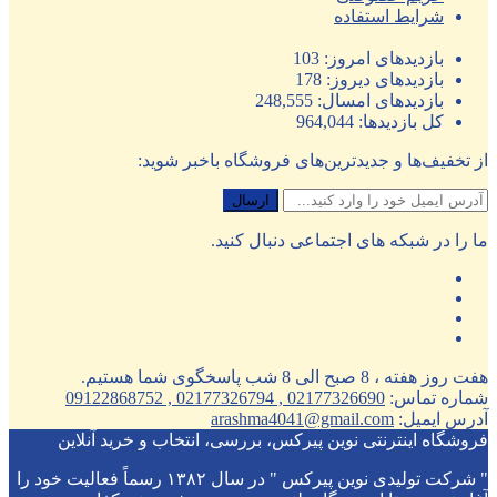
شرایط استفاده
بازدیدهای امروز:
103
بازدیدهای دیروز:
178
بازدیدهای امسال:
248,555
کل بازدیدها:
964,044
از تخفیف‌ها و جدیدترین‌های فروشگاه باخبر شوید:
ما را در شبکه های اجتماعی دنبال کنید.
هفت روز هفته ، 8 صبح الی 8 شب پاسخگوی شما هستیم.
شماره تماس:
02177326690 , 02177326794 , 09122868752
آدرس ایمیل:
arashma4041@gmail.com
فروشگاه اینترنتی نوین پیرکس، بررسی، انتخاب و خرید آنلاین
" شرکت تولیدی نوین پیرکس " در سال ۱۳۸۲ رسماً فعالیت خود را