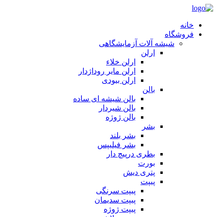
خانه
فروشگاه
شیشه آلات آزمایشگاهی
ارلن
ارلن خلاء
ارلن مایر روداژدار
ارلن بیودی
بالن
بالن شیشه ای ساده
بالن شیردار
بالن ژوژه
بشر
بشر بلند
بشر فیلیپس
بطری درپیچ دار
بورت
پتری دیش
پیپت
پیپت سرنگی
پیپت سدیمان
پیپت ژوژه