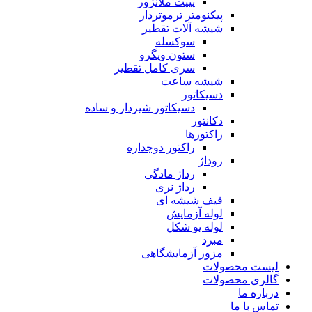
پیپت ملانژور
پیکنومتر ترموتردار
شیشه آلات تقطیر
سوکسله
ستون ویگرو
سری کامل تقطیر
شیشه ساعت
دسیکاتور
دسیکاتور شیردار و ساده
دکانتور
راکتورها
راکتور دوجداره
روداژ
رداژ مادگی
رداژ نری
قیف شیشه ای
لوله آزمایش
لوله یو شکل
مبرد
مزور آزمایشگاهی
لیست محصولات
گالری محصولات
درباره ما
تماس با ما