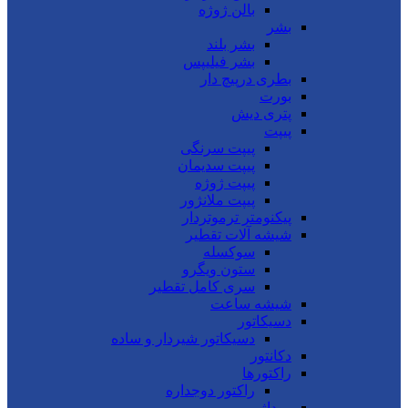
بالن ژوژه
بشر
بشر بلند
بشر فیلیپس
بطری درپیچ دار
بورت
پتری دیش
پیپت
پیپت سرنگی
پیپت سدیمان
پیپت ژوژه
پیپت ملانژور
پیکنومتر ترموتردار
شیشه آلات تقطیر
سوکسله
ستون ویگرو
سری کامل تقطیر
شیشه ساعت
دسیکاتور
دسیکاتور شیردار و ساده
دکانتور
راکتورها
راکتور دوجداره
روداژ