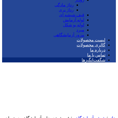
رداژ مادگی
رداژ نری
قیف شیشه ای
لوله آزمایش
لوله یو شکل
مبرد
مزور آزمایشگاهی
لیست محصولات
گالری محصولات
درباره ما
تماس با ما
شگفت‌انگیزها