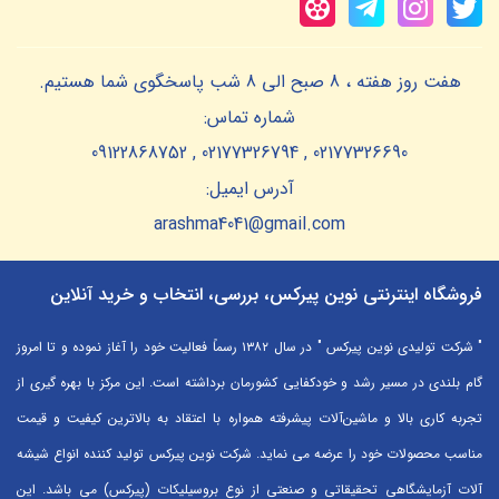
هفت روز هفته ، 8 صبح الی 8 شب پاسخگوی شما هستیم.
شماره تماس:
02177326690 , 02177326794 , 09122868752
آدرس ایمیل:
arashma4041@gmail.com
فروشگاه اینترنتی نوین پیرکس، بررسی، انتخاب و خرید آنلاین
" شرکت تولیدی نوین پیرکس " در سال ۱۳۸۲ رسماً فعالیت خود را آغاز نموده و تا امروز
گام بلندی در مسیر رشد و خودکفایی کشورمان برداشته است. این مرکز با بهره گیری از
تجربه کاری بالا و ماشین‌آلات پیشرفته همواره با اعتقاد به بالاترین کیفیت و قیمت
مناسب محصولات خود را عرضه می نماید. شرکت نوین پیرکس تولید کننده انواع شیشه
آلات آزمایشگاهی تحقیقاتی و صنعتی از نوع بروسیلیکات (پیرکس) می باشد. این