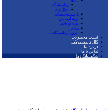
رداژ مادگی
رداژ نری
قیف شیشه ای
لوله آزمایش
لوله یو شکل
مبرد
مزور آزمایشگاهی
لیست محصولات
گالری محصولات
درباره ما
تماس با ما
شگفت‌انگیزها