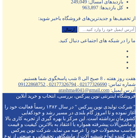
بازدیدهای امسال:
249,049
کل بازدیدها:
963,897
از تخفیف‌ها و جدیدترین‌های فروشگاه باخبر شوید:
ما را در شبکه های اجتماعی دنبال کنید.
هفت روز هفته ، 8 صبح الی 8 شب پاسخگوی شما هستیم.
شماره تماس:
02177326690 , 02177326794 , 09122868752
آدرس ایمیل:
arashma4041@gmail.com
فروشگاه اینترنتی نوین پیرکس، بررسی، انتخاب و خرید آنلاین
" شرکت تولیدی نوین پیرکس " در سال ۱۳۸۲ رسماً فعالیت خود را
آغاز نموده و تا امروز گام بلندی در مسیر رشد و خودکفایی
کشورمان برداشته است. این مرکز با بهره گیری از تجربه کاری بالا
و ماشین‌آلات پیشرفته همواره با اعتقاد به بالاترین کیفیت و قیمت
مناسب محصولات خود را عرضه می نماید. شرکت نوین پیرکس
تولید کننده انواع شیشه آلات آزمایشگاهی تحقیقاتی و صنعتی از نوع