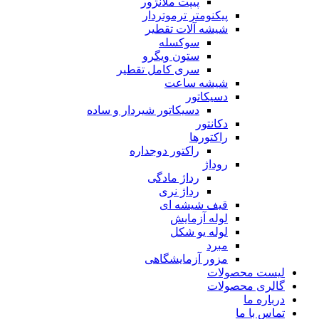
پیپت ملانژور
پیکنومتر ترموتردار
شیشه آلات تقطیر
سوکسله
ستون ویگرو
سری کامل تقطیر
شیشه ساعت
دسیکاتور
دسیکاتور شیردار و ساده
دکانتور
راکتورها
راکتور دوجداره
روداژ
رداژ مادگی
رداژ نری
قیف شیشه ای
لوله آزمایش
لوله یو شکل
مبرد
مزور آزمایشگاهی
لیست محصولات
گالری محصولات
درباره ما
تماس با ما