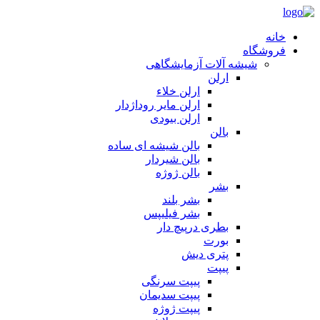
خانه
فروشگاه
شیشه آلات آزمایشگاهی
ارلن
ارلن خلاء
ارلن مایر روداژدار
ارلن بیودی
بالن
بالن شیشه ای ساده
بالن شیردار
بالن ژوژه
بشر
بشر بلند
بشر فیلیپس
بطری درپیچ دار
بورت
پتری دیش
پیپت
پیپت سرنگی
پیپت سدیمان
پیپت ژوژه