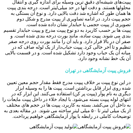
پیپت‌های شیشه‌ای دقیق ترین وسیله برای اندازه گیری و انتقال
محلولها هستند. و دقت آنها در حد میلی‌لیتر است. درجه بندی پیپت
ها همان طور که اشاره شد دقت بالایی دارد. و نوع آن بستگی به
حجم پیپت دارد. در ادامه تصاویری از پیپت مدرج و شکل دوم
تصویری از پیپت حجمی یا حبابدار نشان داده شده است.
پیپت ها بر حسب کاربرد به دو نوع پیپت مدرج و پیپت حبابدار تقسیم
بندی می شوند. پیپت ساده، مانند بورت درجه بندی شده است. و
صفر آن در بالا قرار دارد. و باید آن را مانند بورت روی درجه صفر
تنظیم و تا آخر خالی کرد. پیپت حباب‌دار از یک لوله صاف که در
میانه آن یک حباب وجود دارد تشکیل شده است. و در قسمت بالایی
آن یک خط نشانه وجود دارد.
فروش پیپت آزمایشگاهی در تهران
در این نوع پیپت بر خلاف پیپت مدرج فقط مقدار حجم معین تعیین
شده روی ابزار قابل برداشتن است. پیپت ها را به وسیله ابزار
دیگری به نام پوآر (پیپت پر کن) استفاده می‌کنند. این ابزار که در
انتهای لوله پیپت بسته می‌شود. با ایجاد خلاء در داخل پیپت مایعات را
به داخل آن می‌کشد. بسته به کاربرد، پیپت ها در حجم های مختلف
از یک میلی لیتر تا ۵۰ میلی لیتر ساخته می شوند. در مقاله بعدی به
توضیحات کاملی در رابطه با پوآر آزمایشگاهی خواهیم پرداخت.