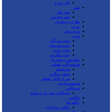
بالن ژوژه
بشر
بشر بلند
بشر فیلیپس
بطری درپیچ دار
بورت
پتری دیش
پیپت
پیپت سرنگی
پیپت سدیمان
پیپت ژوژه
پیپت ملانژور
پیکنومتر ترموتردار
شیشه آلات تقطیر
سوکسله
ستون ویگرو
سری کامل تقطیر
شیشه ساعت
دسیکاتور
دسیکاتور شیردار و ساده
دکانتور
راکتورها
راکتور دوجداره
روداژ