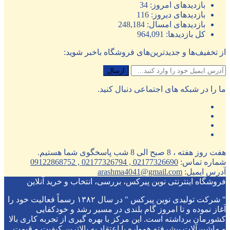
بازدیدهای امروز:
34
بازدیدهای دیروز:
116
بازدیدهای امسال:
248,184
کل بازدیدها:
964,091
از تخفیف‌ها و جدیدترین‌های فروشگاه باخبر شوید:
ما را در شبکه های اجتماعی دنبال کنید.
هفت روز هفته ، 8 صبح الی 8 شب پاسخگوی شما هستیم.
شماره تماس:
02177326690 , 02177326794 , 09122868752
آدرس ایمیل:
arashma4041@gmail.com
فروشگاه اینترنتی نوین پیرکس، بررسی، انتخاب و خرید آنلاین
" شرکت تولیدی نوین پیرکس " در سال ۱۳۸۲ رسماً فعالیت خود را
آغاز نموده و تا امروز گام بلندی در مسیر رشد و خودکفایی
کشورمان برداشته است. این مرکز با بهره گیری از تجربه کاری بالا
و ماشین‌آلات پیشرفته همواره با اعتقاد به بالاترین کیفیت و قیمت