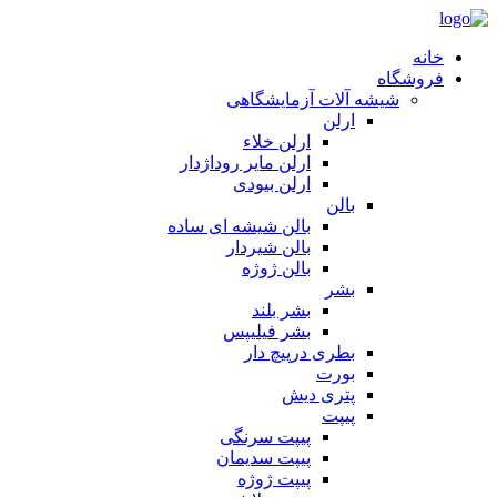
خانه
فروشگاه
شیشه آلات آزمایشگاهی
ارلن
ارلن خلاء
ارلن مایر روداژدار
ارلن بیودی
بالن
بالن شیشه ای ساده
بالن شیردار
بالن ژوژه
بشر
بشر بلند
بشر فیلیپس
بطری درپیچ دار
بورت
پتری دیش
پیپت
پیپت سرنگی
پیپت سدیمان
پیپت ژوژه