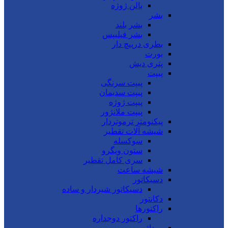
بالن ژوژه
بشر
بشر بلند
بشر فیلیپس
بطری درپیچ دار
بورت
پتری دیش
پیپت
پیپت سرنگی
پیپت سدیمان
پیپت ژوژه
پیپت ملانژور
پیکنومتر ترموتردار
شیشه آلات تقطیر
سوکسله
ستون ویگرو
سری کامل تقطیر
شیشه ساعت
دسیکاتور
دسیکاتور شیردار و ساده
دکانتور
راکتورها
راکتور دوجداره
روداژ