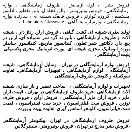
فروش بشر ، لوله آزمایش ، ظروف آزمایشگاهی ، لوازم
آزمایشگاهی ، فروش بوتیرومتر ، بالن کجلدال. بالن تقطیر ، آدابتور
مستقیم ، کروزه کوارتز ، فروش قایقک شیشه ای ، سازنده لوازم
آزمایشگاهی ، لوازم آزمایشگاهی ، Laboratory Glassware
.
تولید بطری شیشه ای کشت گیاهی ، فروش ارلن رداژ دار ، شیشه
آلات و ظروف آزمایشگاهی . بالن ته گرد سر سمباده ای. ارلن در
پیچ دار. دکانتور شیر تفلون. کندانسور مارپیچ. کندانسور حبابدار.
بورت اتوماتیک مخزن شیشه ای. بورت اتوماتیک مخزن پلاستیکی.
پلیت آزمایشگاهی.
فروش لوازم آزمایشگاهی در تهران ، وسایل آزمایشگاهی ، شیشه
آزمایشگاه ، لوازم آزمایشگاهی ، تجهیزات آزمایشگاهی. تفاوت
سوکسله و کلونجر. ظروف آزمایشگاهی.
تجهیزات و لوازم آزمایشگاهی ، ساخت تعمیر و باز سازی شیشه
آلات آزمایشگاهی ،
خرید ظروف آزمایشگاهی در تهران ،
قیمت ارلن
مایر ، خرید ارلن مایر آزمایشگاهی ، فروش ارلن ، فروش ظرف
توزین ، فروش ست فیلتراسیون ، خرید ست فیلتراسیون ، قیمت
ست فیلتراسیون. کلونجر اسانس گیری. تفاوت پیپت و بورت.
فروش ظروف ازمایشگاهی در تهران ،پیکنومتر آزمایشگاهی
،فروش بشر مدرج در تهران ، فروش بوتیرومتر ، سینترگلاس .