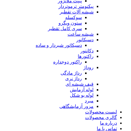
پیپت ملانژور
پیکنومتر ترموتردار
شیشه آلات تقطیر
سوکسله
ستون ویگرو
سری کامل تقطیر
شیشه ساعت
دسیکاتور
دسیکاتور شیردار و ساده
دکانتور
راکتورها
راکتور دوجداره
روداژ
رداژ مادگی
رداژ نری
قیف شیشه ای
لوله آزمایش
لوله یو شکل
مبرد
مزور آزمایشگاهی
لیست محصولات
گالری محصولات
درباره ما
تماس با ما