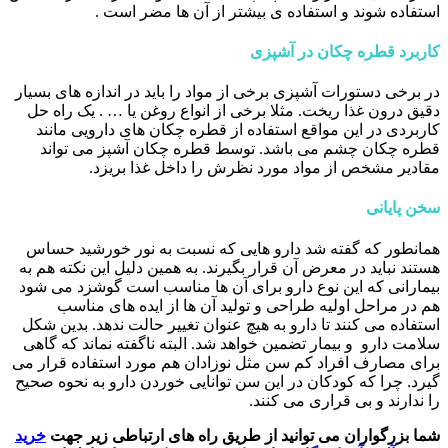
استفاده شوند و استفاده ی بیشتر از آن ها مضر است .
کاربرد قطره چکان در آشپزی
در برخی دستورات آشپزی برخی از مواد را باید در اندازه های بسیار
دقیق درون غذا ریخت. مثلا برخی از انواع روغن یا … . یک راه حل
کاربردی در این مواقع استفاده از قطره چکان های دارویی مانند
قطره چکان چشم می باشد. توسط قطره چکان آشپز می تواند
مقادیر مشخص از مواد مورد نظرش را داخل غذا بریزد.
سخن پایانی
همانطور که گفته شد دارو هایی که نسبت به نور خورشید حساس
هستند نباید در معرض آن قرار بگیرند. به همین دلیل این نکته هم به
بیمارانی که این نوع دارو برای آن ها مناسب است گوشزد می شود
هم در مراحل اولیه طراحی و تولید آن ها از ایده های مناسب
استفاده می کنند تا دارو به هیچ عنوان تغییر حالت ندهد. بدین شکل
سلامت دارو و بیمار تضمین خواهد شد. البته ناگفته نماند که گاهی
برای مصارف افراد کم سن مثل نوزادان هم مورد استفاده قرار می
گیرد. چرا که کودکان در این سن توانایی خوردن دارو به نحوه صحیح
را ندارند و بی قراری می کنند.
شما بزرگواران می توانید از طریق راه های ارتباطی زیر جهت
خرید