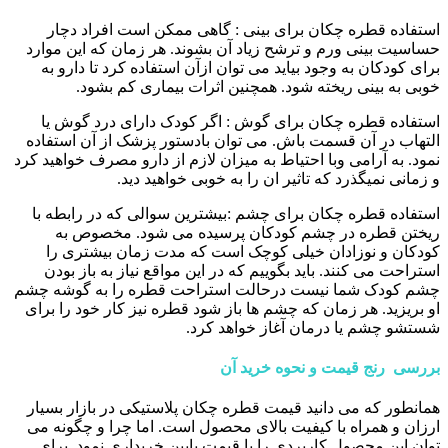
استفاده قطره چکان برای بینی : گاهی ممکن است افراد دچار
حساسیت بینی ورم و ترشح زیاد آن بشوند. هر زمان که این موارد
برای کودکان به وجود بیاید می توان ازآن استفاده کرد تا دارو به
خوبی به بینی ریخته شود. همچنین اثرات بیماری کم بشود.
استفاده قطره چکان برای گوش : اگر کودک دارای درد گوش یا
التهاب در آن قسمت باش. می توان بادستور پزشک از آن استفاده
نمود. به آرامی وبا احتیاط به میزان لازم از دارو مصرف خواهید کرد
و زمانی نمیگذرد که تاثیر ان را به خوبی خواهید دید.
استفاده قطره چکان برای چشم :بیشترین سوالی که در رابطه با
ریختن قطره در چشم کودکان پرسیده می شود. مخصوص به
کودکان و نوزادان خیلی کوچک است که مدت زمان بیشتری را
استراحت می کنند. باید بگوییم که در این مواقع نیاز به باز بودن
چشم کودک شما نیست درحالت استراحت قطره را به گوشه چشم
او بریزید. هر زمان که چشم ها باز شود قطره نیز کار خود را برای
شستشو چشم یا درمان آغاز خواهد کرد.
بررسی رنج قیمت و نحوه خرید آن
همانطور که می دانید قیمت قطره چکان پلاستیکی در بازار بسیار
ارزان و همراه با کیفیت بالای محصول است. اما چرا و چگونه می
توان این محصول کاربردی را با قیمت پایین خریداری نمود. برای