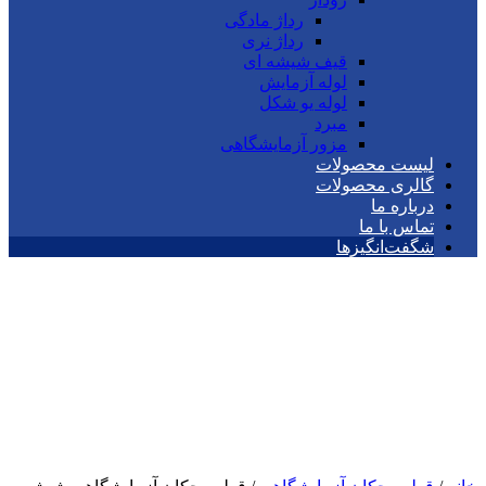
رداژ مادگی
رداژ نری
قیف شیشه ای
لوله آزمایش
لوله یو شکل
مبرد
مزور آزمایشگاهی
لیست محصولات
گالری محصولات
درباره ما
تماس با ما
شگفت‌انگیزها