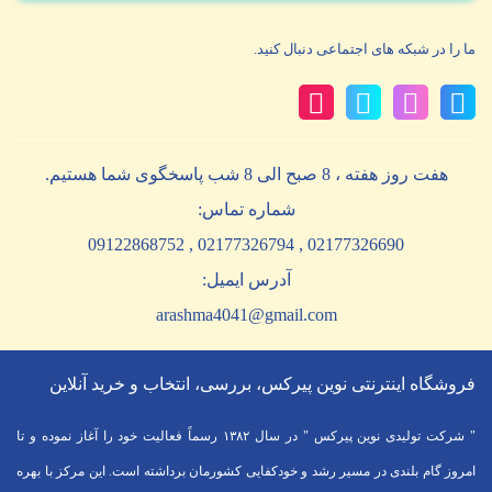
ما را در شبکه های اجتماعی دنبال کنید.
هفت روز هفته ، 8 صبح الی 8 شب پاسخگوی شما هستیم.
شماره تماس:
02177326690 , 02177326794 , 09122868752
آدرس ایمیل:
arashma4041@gmail.com
فروشگاه اینترنتی نوین پیرکس، بررسی، انتخاب و خرید آنلاین
" شرکت تولیدی نوین پیرکس " در سال ۱۳۸۲ رسماً فعالیت خود را آغاز نموده و تا
امروز گام بلندی در مسیر رشد و خودکفایی کشورمان برداشته است. این مرکز با بهره