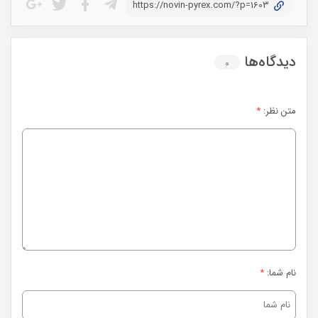
https://novin-pyrex.com/?p=1603
دیدگاه‌ها
۰
متن نظر:
*
نام شما:
*