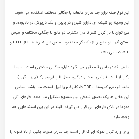
این نوع قیف برای جداسازی مایعات با چگالی مختلف استفاده می شود.
این وسیله ی شیشه ای دارای شیری در پایین و یک درپوش در بالابوده. و
می توان با باز کردن شیر تا مرز مشترک دو مایع با چگالی مختلف و سپس
بستن آنها، دو مایع را از یکدیگر جدا نمود. جنس این شیرها غالبا از PTFE و
یا شیشه می باشد.
مایعی که در پایین قیف قرار می گیرد دارای چگالی بیشتری است. عموما
یکی از فازها، فاز آبی است و دیگری حلال آلی لیپوفیلیک(چربی گریز)
مانند اتر، دی کلرومتان، MTBE، کلروفرم یا اتیل استات می باشد. تمامی
این حلال ها یک تصویر شفافی بین دومایع تشکیل می دهد. فازهای آلی
عموما در بالای فازهای آبی قرار می گیرند. البته در این بین استثناهایی هم
وجود دارد.
برای وارد کردن نمونه ای که قرار است جداسازی صورت بگیرد از بالا نمونه را