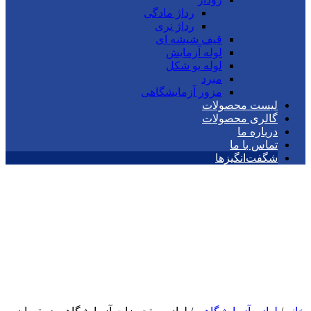
رداژ مادگی
رداژ نری
قیف شیشه ای
لوله آزمایش
لوله یو شکل
مبرد
مزور آزمایشگاهی
لیست محصولات
گالری محصولات
درباره ما
تماس با ما
شگفت‌انگیزها