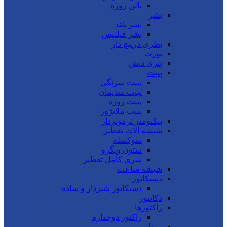
بالن ژوژه
بشر
بشر بلند
بشر فیلیپس
بطری درپیچ دار
بورت
پتری دیش
پیپت
پیپت سرنگی
پیپت سدیمان
پیپت ژوژه
پیپت ملانژور
پیکنومتر ترموتردار
شیشه آلات تقطیر
سوکسله
ستون ویگرو
سری کامل تقطیر
شیشه ساعت
دسیکاتور
دسیکاتور شیردار و ساده
دکانتور
راکتورها
راکتور دوجداره
روداژ