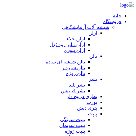
خانه
فروشگاه
شیشه آلات آزمایشگاهی
ارلن
ارلن خلاء
ارلن مایر روداژدار
ارلن بیودی
بالن
بالن شیشه ای ساده
بالن شیردار
بالن ژوژه
بشر
بشر بلند
بشر فیلیپس
بطری درپیچ دار
بورت
پتری دیش
پیپت
پیپت سرنگی
پیپت سدیمان
پیپت ژوژه