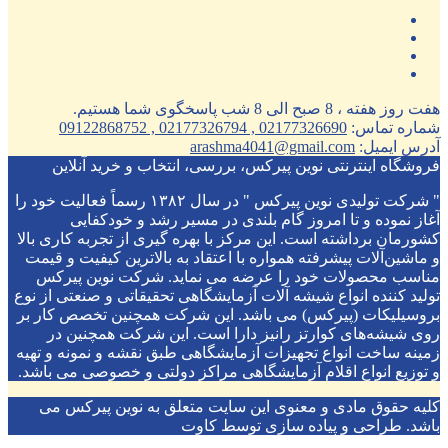
هفت روز هفته ، 8 صبح الی 8 شب پاسخگوی شما هستیم.
شماره تماس:
02177326690 , 02177326794 , 09122868752
آدرس ایمیل:
arashma4041@gmail.com
فروشگاه اینترنتی نوین پیرکس، بررسی، انتخاب و خرید آنلاین
" شرکت تولیدی نوین پیرکس " در سال ۱۳۸۲ رسماً فعالیت خود را
آغاز نموده و تا امروز گام بلندی در مسیر رشد و خودکفایی
کشورمان برداشته است. این مرکز با بهره گیری از تجربه کاری بالا
و ماشین‌آلات پیشرفته همواره با اعتقاد به بالاترین کیفیت و قیمت
مناسب محصولات خود را عرضه می نماید. شرکت نوین پیرکس
تولید کننده انواع شیشه آلات آزمایشگاهی تحقیقاتی و صنعتی از نوع
بروسیلیکات (پیرکس) می باشد. این شرکت همچنین تخصص کار بر
روی شیشه‌های کوارتز رانیز دارا است. این شرکت همچنین در
زمینه ساخت انواع تجهیزات آزمایشگاهی طبق نقشه و نمونه و تهیه
و توزیع انواع اقلام آزمایشگاهی ‌مراکز دولتی و خصوصی می باشد.
کلیه حقوق مادی و معنوی این سایت متعلق به نوین پیرکس می
باشد. طراحی و پیاده سازی توسط کاوت