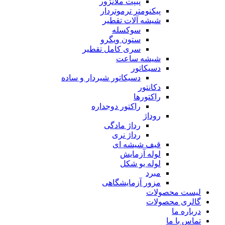
پیپت ملانژور
پیکنومتر ترموتردار
شیشه آلات تقطیر
سوکسله
ستون ویگرو
سری کامل تقطیر
شیشه ساعت
دسیکاتور
دسیکاتور شیردار و ساده
دکانتور
راکتورها
راکتور دوجداره
روداژ
رداژ مادگی
رداژ نری
قیف شیشه ای
لوله آزمایش
لوله یو شکل
مبرد
مزور آزمایشگاهی
لیست محصولات
گالری محصولات
درباره ما
تماس با ما