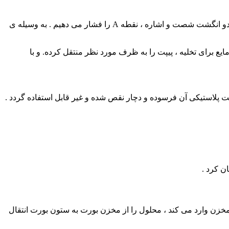
روی این نوع پوآر ، سه دکمه با نام های A، S وE وجود دارد . برای برداشتن مایعات ابتدا پوآر را به بالای پیپت متصل می کنیم . سپس توسط دو انگشت شصت و اشاره ، نقطه A را فشار می دهیم . به وسیله ی
ی شود . بعد از تعیین حجم مایع برای تخلیه ، پیپت را به ظرف مورد نظر منتقل کرده. و با
افت پلاستیکی آن فرسوده و دچار نقص شده و غیر قابل استفاده گردد .
ن کرد .
مخزن وارد می کند ، محلول را از مخزن بورت به ستون بورت انتقال