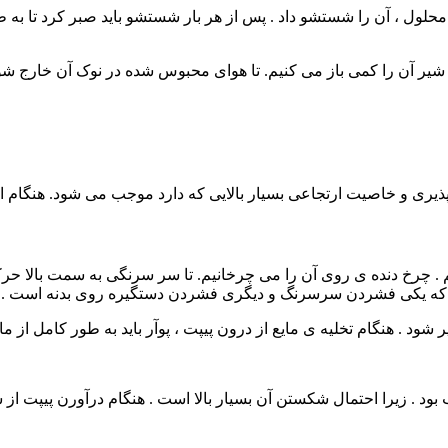
بورت باید دو تا سه مرتبه و هر بار با ۵ میلی لیتر از محلول ، آن را شستشو داد . پس از هر بار شس
 و شیر آن را کمی باز می کنیم. تا هوای محبوس شده در نوک آن خارج شو
 پذیری و خاصیت ارتجاعی بسیار بالایی که دارد موجب می شود. هنگام ات
یم . چرخ دنده ی روی آن را می چرخانیم. تا سر سرنگی به سمت بالا حرکت
ارد. که یکی فشردن سرسرنگ و دیگری فشردن دستگیره روی بدنه است .
 شود . هنگام تخلیه ی مایع از درون پیپت ، پوآر باید به طور کامل از ما
د . زیرا احتمال شکستن آن بسیار بالا است . هنگام درآورن پیپت از سر