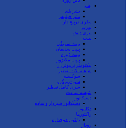
بالن ژوژه
بشر
بشر بلند
بشر فیلیپس
بطری درپیچ دار
بورت
پتری دیش
پیپت
پیپت سرنگی
پیپت سدیمان
پیپت ژوژه
پیپت ملانژور
پیکنومتر ترموتردار
شیشه آلات تقطیر
سوکسله
ستون ویگرو
سری کامل تقطیر
شیشه ساعت
دسیکاتور
دسیکاتور شیردار و ساده
دکانتور
راکتورها
راکتور دوجداره
روداژ