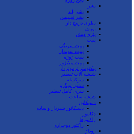
بالن ژوژه
بشر
بشر بلند
بشر فیلیپس
بطری درپیچ دار
بورت
پتری دیش
پیپت
پیپت سرنگی
پیپت سدیمان
پیپت ژوژه
پیپت ملانژور
پیکنومتر ترموتردار
شیشه آلات تقطیر
سوکسله
ستون ویگرو
سری کامل تقطیر
شیشه ساعت
دسیکاتور
دسیکاتور شیردار و ساده
دکانتور
راکتورها
راکتور دوجداره
روداژ