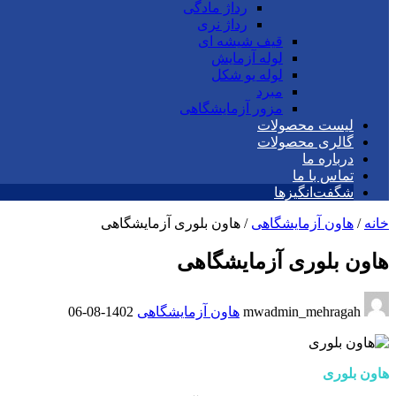
رداژ مادگی
رداژ نری
قیف شیشه ای
لوله آزمایش
لوله یو شکل
مبرد
مزور آزمایشگاهی
لیست محصولات
گالری محصولات
درباره ما
تماس با ما
شگفت‌انگیزها
خانه
/
هاون آزمایشگاهی
/
هاون بلوری آزمایشگاهی
هاون بلوری آزمایشگاهی
mwadmin_mehragah
هاون آزمایشگاهی
1402-08-06
هاون بلوری