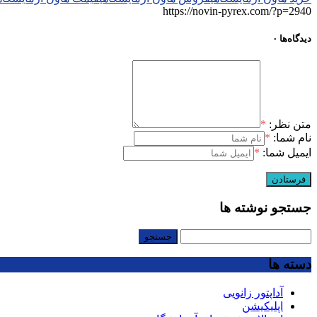
https://novin-pyrex.com/?p=2940
دیدگاه‌ها
۰
متن نظر:
*
نام شما:
*
ایمیل شما:
*
جستجو نوشته ها
جستجو
برای:
دسته ها
آداپتور زانویی
اپلیکیشن