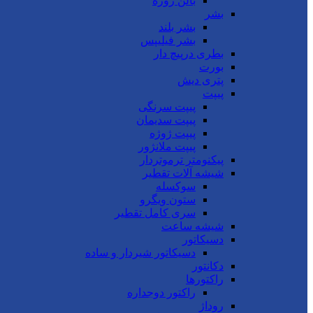
بالن ژوژه
بشر
بشر بلند
بشر فیلیپس
بطری درپیچ دار
بورت
پتری دیش
پیپت
پیپت سرنگی
پیپت سدیمان
پیپت ژوژه
پیپت ملانژور
پیکنومتر ترموتردار
شیشه آلات تقطیر
سوکسله
ستون ویگرو
سری کامل تقطیر
شیشه ساعت
دسیکاتور
دسیکاتور شیردار و ساده
دکانتور
راکتورها
راکتور دوجداره
روداژ