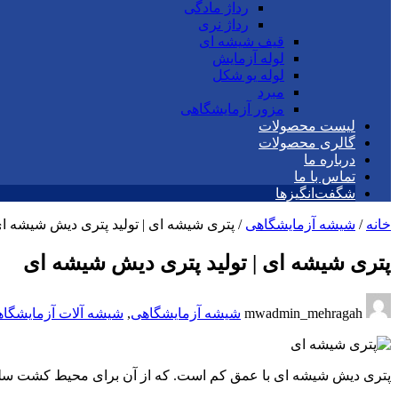
رداژ مادگی
رداژ نری
قیف شیشه ای
لوله آزمایش
لوله یو شکل
مبرد
مزور آزمایشگاهی
لیست محصولات
گالری محصولات
درباره ما
تماس با ما
شگفت‌انگیزها
خانه
/
شیشه آزمایشگاهی
/
پتری شیشه ای | تولید پتری دیش شیشه ا
پتری شیشه ای | تولید پتری دیش شیشه ای
mwadmin_mehragah
شیشه آزمایشگاهی
,
شیشه آلات آزمایشگا
پتری دیش شیشه ای با عمق کم است. که از آن برای محیط کشت سلول 