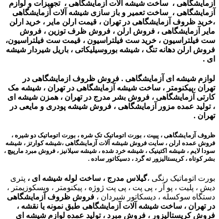
آزمایشگاهی ، ساخت شیشه آلات آزمایشگاهی ، تجهیزات و لوازم
آزمایشگاهی ، ساخت تعمیر و باز سازی شیشه آلات آزمایشگاهی
،
خرید ظروف آزمایشگاهی در تهران ،
قیمت ارلن مایر ، خرید ارلن
مایر آزمایشگاهی ، فروش ارلن ، فروش ظرف توزین ، فروش
ست فیلتراسیون ، خرید ست فیلتراسیون ، قیمت ست فیلتراسیون،
فروش ارلن دهانه تنگ ، شیشه بوروسیلیکاتی ، باریل شیردار شیشه
ای .
لوازم شیشه ای آزمایشگاهی . فروش ظروف ازمایشگاهی در
تهران ،پیکنومتر ، ساخت شیشه آزمایشگاهی در تهران ، شیشه مک
کارتی آزمایشگاهی ، فروش بشر مدرج در تهران ، همزن شیشه ای
، تولید عمده مزور آزمایشگاهی ، فروش شیشه پودری و مایعی در
تهران .
ظروف آزمایشگاهی ، پیپت ، بورت اتوماتیک تک شره ، بورت اتوماتیک دو شیره ،
فروش عمده ارلن ،
سایت فروش شیشه آلات آزمایشگاهی ،شیشه کوارتز ، شیشه
سودا لایم ، شیشه اکتینیک ، شیشه خرد شده ، شیشه سیلانیز ، فروش مبرد مارپیچ ،
بشر کوتاه ، کریستالیزور ته گرد ، دسیکاتور ساده .
بورت اتوماتیک رنگی ،
گیلاس مدرج ، ساخت لوله شیشه ای ،
پتری
دیش ، پلیت ، پو آر ، پی پت ، پی پت ژوژه ، پیکنومتر ، ویسکوزیمتر ،
دستگاه سوکسله ، دیسکاتور شیردان ،
فروش ظروف آزمایشگاهی
در تهران ، ساخت شیشه آلات آزمایشگاهی طبق نمونه یا نقشه ،
فروش کریستالیزور ، فروش مبرد ، تولید عمده لوازم شیشه ای