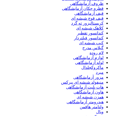
ظروف آزمایشگاهی
قطره چکان آزمایشگاهی
قیف آزمایشگاهی
قیف قوچ شیشه ای
کریستالیزور ته گرد
کلاهک شیشه ای
کندانسور تقطیر
کندانسور فیلتردار
کیپ شیشه ای
گیلاس مدرج
لام روده
لوازم آزمایشگاهی
لوله آزمایشگاهی
ماکروکجلدال
مبرد
مزور آزمایشگاهی
منیفولد شیشه ای پیرکس
هات پلیت آزمایشگاهی
هاون آزمایشگاهی
همزن شیشه ای
هیدرومتر آزمایشگاهی
ولتامتر هافمن
ویال