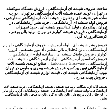
ساخت ظروف شیشه ای آزمایشگاهی ، فروش دستگاه سوکسله
در تهران ، تولید عمده شیشه آلات آزمایشگاهی در تهران . بورت
ساده شیر شیشه ای و تفلون ، شیشه آلات آزمایشگاهی سفارشی ،
فروش لوله شیشه ای آزمایشگاهی .
خرید بشر آزمایشگاهی در
تهران ، پیکنومتر ، تولید کندانسور شیشه ای . خرید تجهیزات
آزمایشگاهی ، فروش شیشه کوارتز در تهران،
تولید بالن بوخنر ،
کریستالیزور ته گرد .
فروش بشر شیشه ای ، لوله آزمایش ، ظروف آزمایشگاهی ، لوازم
آزمایشگاهی ، بالن کجلدال. بالن تقطیر ، آدابتور مستقیم ، کروزه
کوارتز ، فروش قایقک شیشه ای ، سازنده لوازم آزمایشگاهی ،
فروش کندانسور آزمایشگاهی ، لوازم آزمایشگاهی ، شیشه آلات
آزمایشگاهی ، Laboratory Glassware ،
صنایع تولیدی شیشه آلات
آزمایشگاهی نوین پیرکس، فروش شیشه پودری و مایعی در تهران ،
تیوپ آزمایشگاهی شیشه ای ، قیمت لوازم شیشه ای آزمایشگاهی
، فروش پیپت مدرج .
شیشه الات آزمایشگاهی ، ساخت شیشه ، شیشه آزمایشگاهی ، خرید شیشه آلات
آزمایشگاهی. تولید شیشه آلات آزمایشگاهی ، شیشه بروسیلیکات ، ارلن. ارلن مایر
، ارلن خلاء ، ارلن در پیچ دار ، بالن. بالن ته گرد . بالن ته صاف ، بالن آزمایشگاهی.
بشر .
بشر آزمایشگاهی ، بالن ژوژه ، بورت ساده ، بورت ، شیشه آلات و