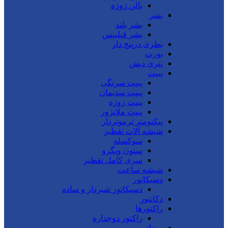
بالن ژوژه
بشر
بشر بلند
بشر فیلیپس
بطری درپیچ دار
بورت
پتری دیش
پیپت
پیپت سرنگی
پیپت سدیمان
پیپت ژوژه
پیپت ملانژور
پیکنومتر ترموتردار
شیشه آلات تقطیر
سوکسله
ستون ویگرو
سری کامل تقطیر
شیشه ساعت
دسیکاتور
دسیکاتور شیردار و ساده
دکانتور
راکتورها
راکتور دوجداره
روداژ