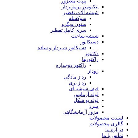
پیپت ملانژور
پیکنومتر ترموتردار
شیشه آلات تقطیر
سوکسله
ستون ویگرو
سری کامل تقطیر
شیشه ساعت
دسیکاتور
دسیکاتور شیردار و ساده
دکانتور
راکتورها
راکتور دوجداره
روداژ
رداژ مادگی
رداژ نری
قیف شیشه ای
لوله آزمایش
لوله یو شکل
مبرد
مزور آزمایشگاهی
لیست محصولات
گالری محصولات
درباره ما
تماس با ما