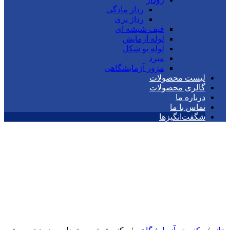
رداژ مادگی
رداژ نری
قیف شیشه ای
لوله آزمایش
لوله یو شکل
مبرد
مزور آزمایشگاهی
لیست محصولات
گالری محصولات
درباره ما
تماس با ما
شگفت‌انگیزها