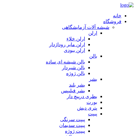
خانه
فروشگاه
شیشه آلات آزمایشگاهی
ارلن
ارلن خلاء
ارلن مایر روداژدار
ارلن بیودی
بالن
بالن شیشه ای ساده
بالن شیردار
بالن ژوژه
بشر
بشر بلند
بشر فیلیپس
بطری درپیچ دار
بورت
پتری دیش
پیپت
پیپت سرنگی
پیپت سدیمان
پیپت ژوژه