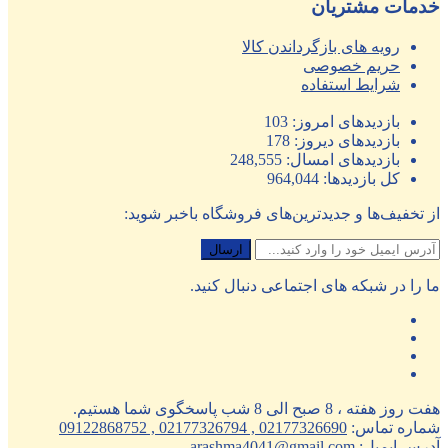
خدمات مشتریان
رویه های بازگرداندن کالا
حریم خصوصی
شرایط استفاده
بازدیدهای امروز:
103
بازدیدهای دیروز:
178
بازدیدهای امسال:
248,555
کل بازدیدها:
964,044
از تخفیف‌ها و جدیدترین‌های فروشگاه باخبر شوید:
ما را در شبکه های اجتماعی دنبال کنید.
هفت روز هفته ، 8 صبح الی 8 شب پاسخگوی شما هستیم.
شماره تماس:
02177326690 , 02177326794 , 09122868752
آدرس ایمیل:
arashma4041@gmail.com