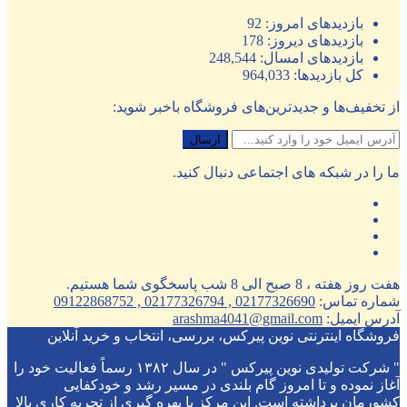
بازدیدهای امروز:
92
بازدیدهای دیروز:
178
بازدیدهای امسال:
248,544
کل بازدیدها:
964,033
از تخفیف‌ها و جدیدترین‌های فروشگاه باخبر شوید:
ما را در شبکه های اجتماعی دنبال کنید.
هفت روز هفته ، 8 صبح الی 8 شب پاسخگوی شما هستیم.
شماره تماس:
02177326690 , 02177326794 , 09122868752
آدرس ایمیل:
arashma4041@gmail.com
فروشگاه اینترنتی نوین پیرکس، بررسی، انتخاب و خرید آنلاین
" شرکت تولیدی نوین پیرکس " در سال ۱۳۸۲ رسماً فعالیت خود را
آغاز نموده و تا امروز گام بلندی در مسیر رشد و خودکفایی
کشورمان برداشته است. این مرکز با بهره گیری از تجربه کاری بالا