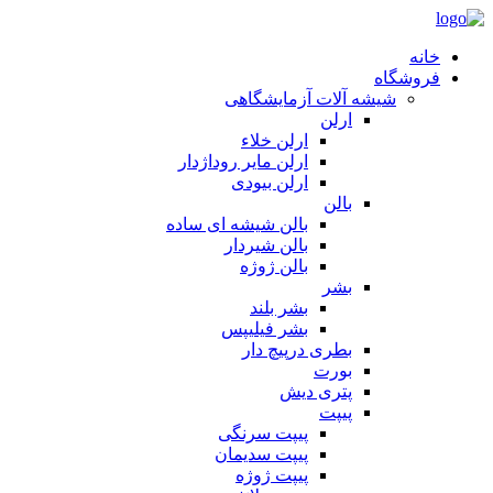
خانه
فروشگاه
شیشه آلات آزمایشگاهی
ارلن
ارلن خلاء
ارلن مایر روداژدار
ارلن بیودی
بالن
بالن شیشه ای ساده
بالن شیردار
بالن ژوژه
بشر
بشر بلند
بشر فیلیپس
بطری درپیچ دار
بورت
پتری دیش
پیپت
پیپت سرنگی
پیپت سدیمان
پیپت ژوژه