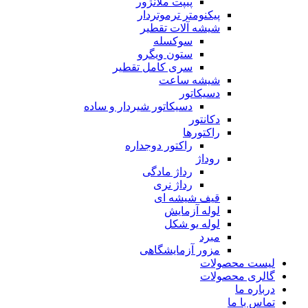
پیپت ملانژور
پیکنومتر ترموتردار
شیشه آلات تقطیر
سوکسله
ستون ویگرو
سری کامل تقطیر
شیشه ساعت
دسیکاتور
دسیکاتور شیردار و ساده
دکانتور
راکتورها
راکتور دوجداره
روداژ
رداژ مادگی
رداژ نری
قیف شیشه ای
لوله آزمایش
لوله یو شکل
مبرد
مزور آزمایشگاهی
لیست محصولات
گالری محصولات
درباره ما
تماس با ما