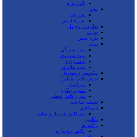
بالن ژوژه
بشر
بشر بلند
بشر فیلیپس
بطری درپیچ دار
بورت
پتری دیش
پیپت
پیپت سرنگی
پیپت سدیمان
پیپت ژوژه
پیپت ملانژور
پیکنومتر ترموتردار
شیشه آلات تقطیر
سوکسله
ستون ویگرو
سری کامل تقطیر
شیشه ساعت
دسیکاتور
دسیکاتور شیردار و ساده
دکانتور
راکتورها
راکتور دوجداره
روداژ