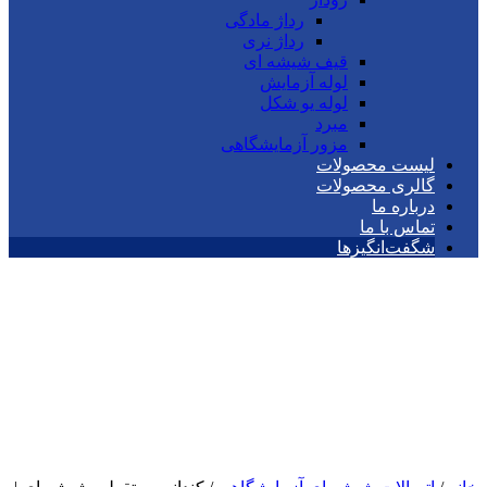
رداژ مادگی
رداژ نری
قیف شیشه ای
لوله آزمایش
لوله یو شکل
مبرد
مزور آزمایشگاهی
لیست محصولات
گالری محصولات
درباره ما
تماس با ما
شگفت‌انگیزها