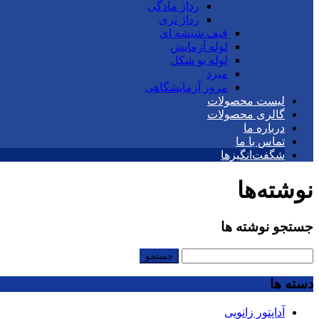
رداژ مادگی
رداژ نری
قیف شیشه ای
لوله آزمایش
لوله یو شکل
مبرد
مزور آزمایشگاهی
لیست محصولات
گالری محصولات
درباره ما
تماس با ما
شگفت‌انگیزها
نوشته‌ها
جستجو نوشته ها
جستجو
برای:
دسته ها
آداپتور زانویی