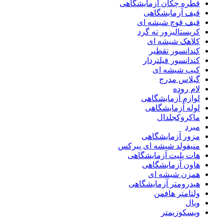
قطره چکان آزمایشگاهی
قیف آزمایشگاهی
قیف قوچ شیشه ای
کریستالیزور ته گرد
کلاهک شیشه ای
کندانسور تقطیر
کندانسور فیلتردار
کیپ شیشه ای
گیلاس مدرج
لام روده
لوازم آزمایشگاهی
لوله آزمایشگاهی
ماکروکجلدال
مبرد
مزور آزمایشگاهی
منیفولد شیشه ای پیرکس
هات پلیت آزمایشگاهی
هاون آزمایشگاهی
همزن شیشه ای
هیدرومتر آزمایشگاهی
ولتامتر هافمن
ویال
ویسکوزیمتر