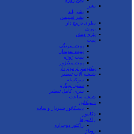
بالن ژوژه
بشر
بشر بلند
بشر فیلیپس
بطری درپیچ دار
بورت
پتری دیش
پیپت
پیپت سرنگی
پیپت سدیمان
پیپت ژوژه
پیپت ملانژور
پیکنومتر ترموتردار
شیشه آلات تقطیر
سوکسله
ستون ویگرو
سری کامل تقطیر
شیشه ساعت
دسیکاتور
دسیکاتور شیردار و ساده
دکانتور
راکتورها
راکتور دوجداره
روداژ