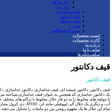
رداژ مادگی
رداژ نری
قیف شیشه ای
لوله آزمایش
لوله یو شکل
مبرد
مزور آزمایشگاهی
لیست محصولات
گالری محصولات
درباره ما
تماس با ما
شگفت‌انگیزها
قیف دکانتور
قیف دکانتور
قیف دکانتور, دکانتور شیشه ای, قیف جداسازی, دکانتور جداسازی, دکان
یک دکانتور جداسازی که همچنین به عنوان قیف جداسازی،شناخته می 
تا مولفه های مخلوط را به دو فاز حلال مخلوط با تراکم های مختلف ج
آب، و دیگری یک حلال آلی لیپوفیلی مانند اتر، MTBE، دی کرول متیان، کلروفرم یا اتیل استات است.
تمام این حلال ها یک مفهوم روشن بین دو مایعات را تشکیل می دهند.