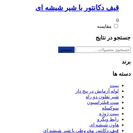
قیف دکانتور با شیر شیشه ای
0
مقایسه
جستجو در نتایج
جستجو
جستجو
برای:
برند
دسته ها
پیپت
لوله آزمایش در پیچ دار
شیر تفلون دو راه
ست فیلتراسیون
سوکسله
پیپت ژوژه
رابط ویگرو
هاون شیشه ای
قیف دکانتور مخروطی با شیر شیشه ای