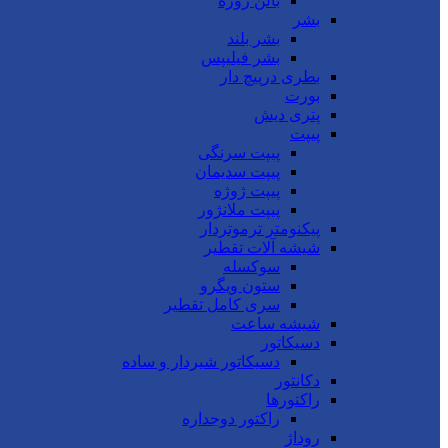
بالن ژوژه
بشر
بشر بلند
بشر فیلیپس
بطری درپیچ دار
بورت
پتری دیش
پیپت
پیپت سرنگی
پیپت سدیمان
پیپت ژوژه
پیپت ملانژور
پیکنومتر ترموتردار
شیشه آلات تقطیر
سوکسله
ستون ویگرو
سری کامل تقطیر
شیشه ساعت
دسیکاتور
دسیکاتور شیردار و ساده
دکانتور
راکتورها
راکتور دوجداره
روداژ