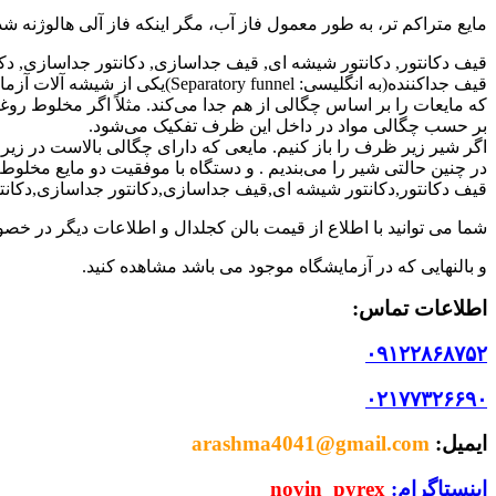
مایع متراکم تر، به طور معمول فاز آب، مگر اینکه فاز آلی هالوژنه ش
قیف دکانتور, دکانتور شیشه ای, قیف جداسازی, دکانتور جداسازی, دکان
قیف جداکننده(به انگلیسی: Separatory funnel)یکی از شیشه آلات آزمایشگاهی است.
که مایعات را بر اساس چگالی از هم جدا می‌کند. مثلاً اگر مخلوط روغ
بر حسب چگالی مواد در داخل این ظرف تفکیک می‌شود.
اگر شیر زیر ظرف را باز کنیم. مایعی که دارای چگالی بالاست در زیر ق
در چنین حالتی شیر را می‌بندیم . و دستگاه با موفقیت دو مایع مخلوط ر
قیف دکانتور,دکانتور شیشه ای,قیف جداسازی,دکانتور جداسازی,دکانتور
شما می توانید با اطلاع از قیمت بالن کجلدال و اطلاعات دیگر در خصو
و بالنهایی که در آزمایشگاه موجود می باشد مشاهده کنید.
اطلاعات تماس:
۰۹۱۲۲۸۶۸۷۵۲
۰۲۱۷۷۳۲۶۶۹۰
ایمیل:
arashma4041@gmail.com
اینستاگرام:
novin_pyrex