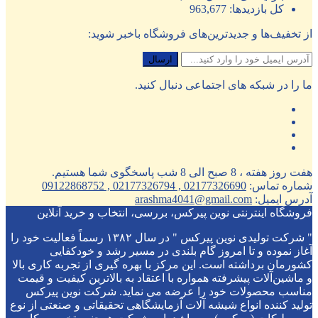
کل بازدیدها:
963,677
از تخفیف‌ها و جدیدترین‌های فروشگاه باخبر شوید:
ما را در شبکه های اجتماعی دنبال کنید.
هفت روز هفته ، 8 صبح الی 8 شب پاسخگوی شما هستیم.
شماره تماس:
02177326690 , 02177326794 , 09122868752
آدرس ایمیل:
arashma4041@gmail.com
فروشگاه اینترنتی نوین پیرکس، بررسی، انتخاب و خرید آنلاین
" شرکت تولیدی نوین پیرکس " در سال ۱۳۸۲ رسماً فعالیت خود را
آغاز نموده و تا امروز گام بلندی در مسیر رشد و خودکفایی
کشورمان برداشته است. این مرکز با بهره گیری از تجربه کاری بالا
و ماشین‌آلات پیشرفته همواره با اعتقاد به بالاترین کیفیت و قیمت
مناسب محصولات خود را عرضه می نماید. شرکت نوین پیرکس
تولید کننده انواع شیشه آلات آزمایشگاهی تحقیقاتی و صنعتی از نوع