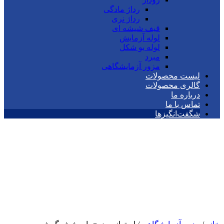
رداژ مادگی
رداژ نری
قیف شیشه ای
لوله آزمایش
لوله یو شکل
مبرد
مزور آزمایشگاهی
لیست محصولات
گالری محصولات
درباره ما
تماس با ما
شگفت‌انگیزها