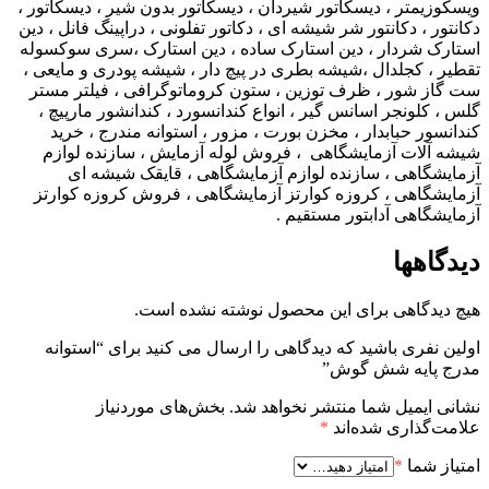
ویسکوزیمتر ، دیسکاتور شیردان ، دیسکاتور بدون شیر ، دیسکاتور ،
دکانتور ، دکانتور شر شیشه ای ، دکاتور تفلونی ، دراپینگ فانل ، دین
استارک شردار ، دین استارک ساده ، دین استارک ،سری سوکسوله
تقطیر ، کجلدال ،شیشه بطری در پیچ دار ، شیشه پودری و مایعی ،
ست گاز شور ، ظرف توزین ، ستون کروماتوگرافی ، فیلتر مستر
گلس ، کلونجر اسانس گیر ، انواع کندانسورد ، کندانشور مارپیچ ،
کندانسور حبابدار ، مخزن بورت ، مزور ، استوانه مندرج ، خرید
شیشه آلات آزمایشگاهی ، فروش لوله آزمایش ، سازنده لوازم
آزمایشگاهی ، سازنده لوازم آزمایشگاهی ، قایقک شیشه ای
آزمایشگاهی ، کروزه کوارتز آزمایشگاهی ، فروش کروزه کوارتز
آزمایشگاهی آدابتور مستقیم .
دیدگاهها
هیچ دیدگاهی برای این محصول نوشته نشده است.
اولین نفری باشید که دیدگاهی را ارسال می کنید برای “استوانه
مدرج پایه شش گوش”
نشانی ایمیل شما منتشر نخواهد شد.
بخش‌های موردنیاز
علامت‌گذاری شده‌اند
*
امتیاز شما
*