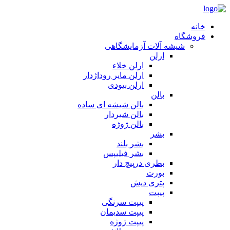
خانه
فروشگاه
شیشه آلات آزمایشگاهی
ارلن
ارلن خلاء
ارلن مایر روداژدار
ارلن بیودی
بالن
بالن شیشه ای ساده
بالن شیردار
بالن ژوژه
بشر
بشر بلند
بشر فیلیپس
بطری درپیچ دار
بورت
پتری دیش
پیپت
پیپت سرنگی
پیپت سدیمان
پیپت ژوژه