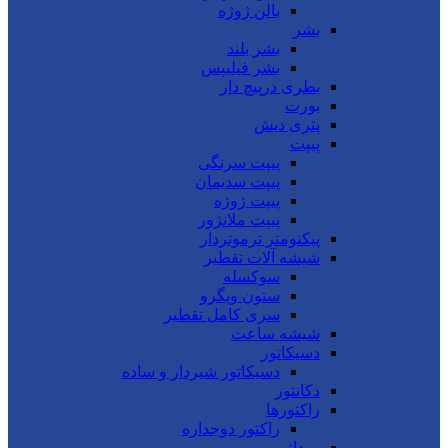
بالن ژوژه
بشر
بشر بلند
بشر فیلیپس
بطری درپیچ دار
بورت
پتری دیش
پیپت
پیپت سرنگی
پیپت سدیمان
پیپت ژوژه
پیپت ملانژور
پیکنومتر ترموتردار
شیشه آلات تقطیر
سوکسله
ستون ویگرو
سری کامل تقطیر
شیشه ساعت
دسیکاتور
دسیکاتور شیردار و ساده
دکانتور
راکتورها
راکتور دوجداره
روداژ