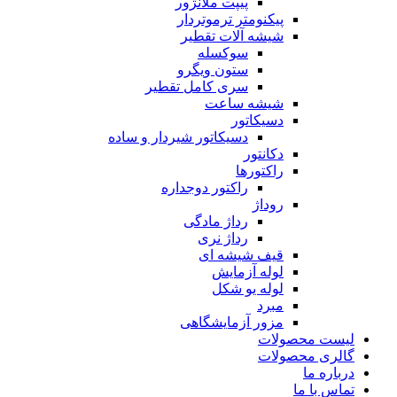
پیپت ملانژور
پیکنومتر ترموتردار
شیشه آلات تقطیر
سوکسله
ستون ویگرو
سری کامل تقطیر
شیشه ساعت
دسیکاتور
دسیکاتور شیردار و ساده
دکانتور
راکتورها
راکتور دوجداره
روداژ
رداژ مادگی
رداژ نری
قیف شیشه ای
لوله آزمایش
لوله یو شکل
مبرد
مزور آزمایشگاهی
لیست محصولات
گالری محصولات
درباره ما
تماس با ما