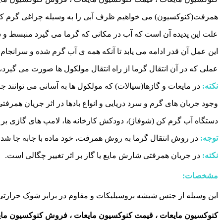
همرفت(کنوکسیون) می خواهیم ظرف آبی را به وسیله چراغی گرم کنی
علت این پدیده آن است که آب در مکانی که گرما می گیرد منبسط و 
این عمل آن قدر ادامه می یابد تا آنکه همه ی آب گرم شده و سرانجام
عملی که در آن انتقال گرما از راه انتقال مولکول ها صورت می گیرد، 
نکته
:
در مایعات و گازها(سیالات) که مولکول ها به آسانی می توانند ج
وجود جریان های گرم و سرد دریایی و انواع بادها در اثر جریان همرفتی
دستگاه آب گرم کن (شوفاژ)، دودکش کارخانه ها، لامپ های گازی بر
توجه
:
در روش انتقال گرما به روش همرفت، خود ماده با جابه جا شدن
نکته
:
در جریان همرفتی شارش مایع یا گاز بر اثر تغییر چگالی است.
مشخصات
:
این وسیله از جنس شیشه بروسیلیکات و مقاوم در برابر شوک حرارت
کنوکسیون مایعات ، قیمت کنوکسیون مایعات ، فروش کنوکسیون مایع