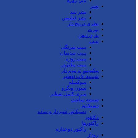
بالن ژوژه
بشر
بشر بلند
بشر فیلیپس
بطری درپیچ دار
بورت
پتری دیش
پیپت
پیپت سرنگی
پیپت سدیمان
پیپت ژوژه
پیپت ملانژور
پیکنومتر ترموتردار
شیشه آلات تقطیر
سوکسله
ستون ویگرو
سری کامل تقطیر
شیشه ساعت
دسیکاتور
دسیکاتور شیردار و ساده
دکانتور
راکتورها
راکتور دوجداره
روداژ