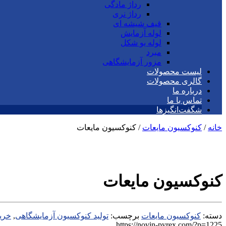
رداژ مادگی
رداژ نری
قیف شیشه ای
لوله آزمایش
لوله یو شکل
مبرد
مزور آزمایشگاهی
لیست محصولات
گالری محصولات
درباره ما
تماس با ما
شگفت‌انگیزها
خانه
/
کنوکسیون مایعات
/ کنوکسیون مایعات
کنوکسیون مایعات
دسته:
کنوکسیون مایعات
برچسب:
تولید کنوکسیون آزمایشگاهی
,
خری
https://novin-pyrex.com/?p=1225