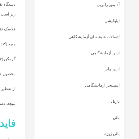
آداپتور زانویی
زیر است:
اپلیکیشن
فلاسک تقطیر (بالن) (stillation Flask
اتصالات شیشه ای آزمایشگاهی
مبرد (کندانسور) (Condenser): بخشی که بخارات
ارلن آزمایشگاهی
گرمکن (Heat Source): مانند هیتر یا بن ماری برای گرم کردن مخلوط.
ارلن مایر
محصول خروجی (Receiving Flask): م
ایمپینجر آزمایشگاهی
از تقطیر 
باریل
نتیجه: دس
بالن
فاید
بالن ژوژه