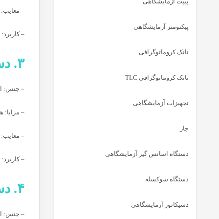
پیپت آزمایشگاهی
– معایب:
پیکنومتر آزمایشگاهی
– کاربرد:
تانک کروماتوگرافی
۳. دستگاه تقطیر مسی (Copper Distillation Apparatus)
تانک کروماتوگرافی TLC
– جنس: از
تجهیزات آزمایشگاهی
– مزایا: 
جار
– معایب: و
دستگاه اسانس گیر آزمایشگاهی
– کاربرد:
دستگاه سوکسله
۴. دستگاه تقطیر پلاستیکی (Plastic Distillation Apparatus)
دسیکاتور آزمایشگاهی
– جنس: از پلی‌اتیلن، PTFE 