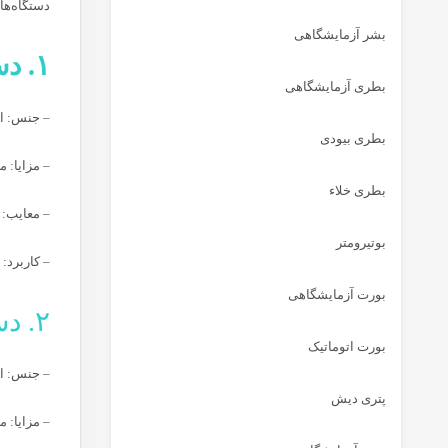
دستگاه‌ها
بشر آزمایشگاهی
۱. دستگاه تقطیر شیشه ‌ای (Glass Distillation Apparatus)
بطری آزمایشگاهی
– جنس: از
بطری بیودی
– مزایا: 
بطری خلاء
– معایب: 
بوتیرومتر
– کاربرد:
بورت آزمایشگاهی
۲. دستگاه تقطیر استیل (Stainless Steel Distillation Apparatus)
بورت اتوماتیک
– جنس: از
پتری دیش
– مزایا: 