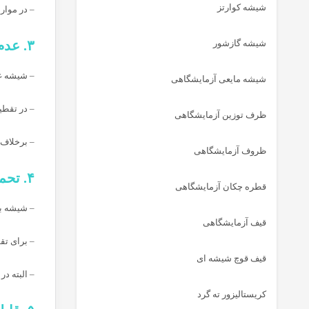
شیشه کوارتز
– در موار
شیشه گازشور
۳. عدم آلودگی محصول (Non-Contaminating)
– شیشه غی
شیشه مایعی آزمایشگاهی
– در تقطی
ظرف توزین آزمایشگاهی
– برخلاف 
ظروف آزمایشگاهی
۴. تحمل حرارتی مناسب (Thermal Resistance)
قطره چکان آزمایشگاهی
– شیشه بوروسیلیکات تا دمای ۴۰۰-۵۰۰ درج
قیف آزمایشگاهی
– برای تق
قیف قوچ شیشه ای
– البته د
کریستالیزور ته گرد