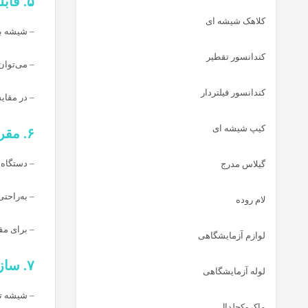
۵. قابلیت شست‌وشو و استریلیزاسیون (Easy Cleaning & Sterilization)
کلاهک شیشه ای
– شیشه به
کندانسور تقطیر
– می‌توان
کندانسور فیلتردار
– در مقای
کیپ شیشه ای
۶. مقرون‌به‌صرفه و در دسترس (Cost-Effective & Available)
– دستگاه‌
گیلاس مدرج
– به‌راحت
لام روده
– برای م
لوازم آزمایشگاهی
۷. سازگاری با سیستم‌های خلأ (Vacuum Compatibility)
لوله آزمایشگاهی
– شیشه تح
ماکروکجلدال