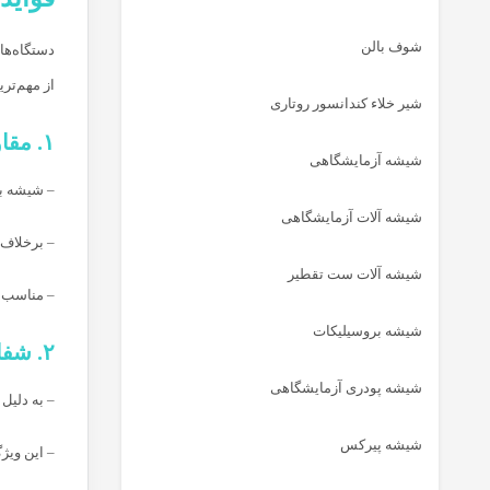
شوف بالن
دستگاه‌ها
از مهم‌ترین
شیر خلاء کندانسور روتاری
۱. مقاومت شیمیایی بالا (Chemical Resistance)
شیشه آزمایشگاهی
– شیشه بو
شیشه آلات آزمایشگاهی
– برخلاف 
شیشه آلات ست تقطیر
– مناسب ب
شیشه بروسیلیکات
۲. شفافیت و امکان مشاهده فرآیند (Transparency & Visibility)
شیشه پودری آزمایشگاهی
– به دلیل
شیشه پیرکس
– این ویژ