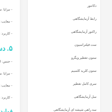
دکانتور
– مزایا: 
رابط آزمایشگاهی
– معایب: 
راکتور آزمایشگاهی
– کاربرد:
ست فیلتراسیون
۵. دستگاه تقطیر سرامیکی (Ceramic Distillation Apparatus)
ستون تقطیر ویگرو
– جنس: از
ستون کلرید کلسیم
– مزایا: م
سری کامل تقطیر
– معایب: ش
سل آزمایشگاهی
– کاربرد: 
سه راهی شیشه ای آزمایشگاهی
فواید است