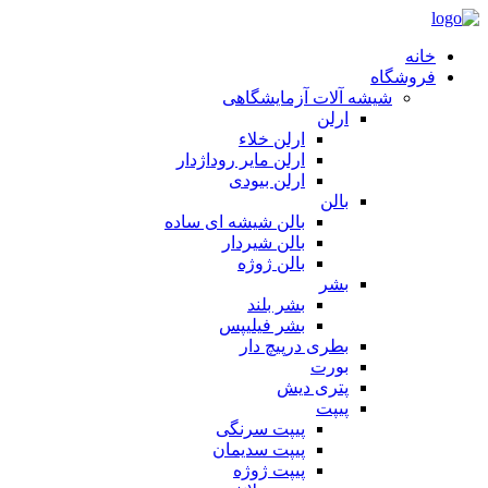
خانه
فروشگاه
شیشه آلات آزمایشگاهی
ارلن
ارلن خلاء
ارلن مایر روداژدار
ارلن بیودی
بالن
بالن شیشه ای ساده
بالن شیردار
بالن ژوژه
بشر
بشر بلند
بشر فیلیپس
بطری درپیچ دار
بورت
پتری دیش
پیپت
پیپت سرنگی
پیپت سدیمان
پیپت ژوژه