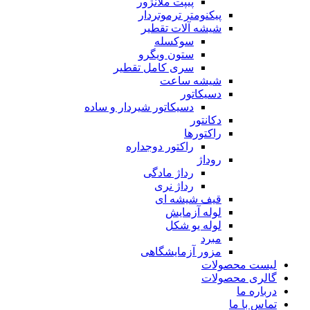
پیپت ملانژور
پیکنومتر ترموتردار
شیشه آلات تقطیر
سوکسله
ستون ویگرو
سری کامل تقطیر
شیشه ساعت
دسیکاتور
دسیکاتور شیردار و ساده
دکانتور
راکتورها
راکتور دوجداره
روداژ
رداژ مادگی
رداژ نری
قیف شیشه ای
لوله آزمایش
لوله یو شکل
مبرد
مزور آزمایشگاهی
لیست محصولات
گالری محصولات
درباره ما
تماس با ما