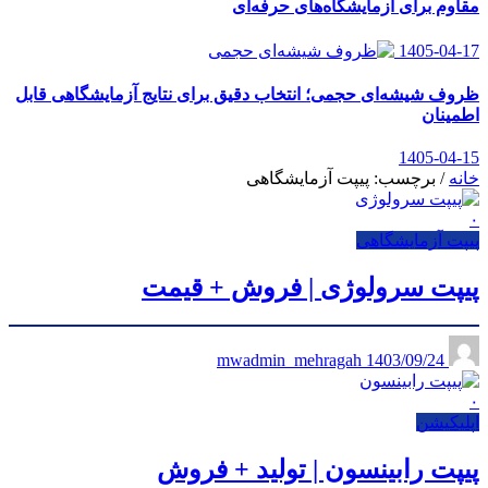
مقاوم برای آزمایشگاه‌های حرفه‌ای
1405-04-17
ظروف شیشه‌ای حجمی؛ انتخاب دقیق برای نتایج آزمایشگاهی قابل
اطمینان
1405-04-15
خانه
/
برچسب: پیپت آزمایشگاهی
۰
پیپت آزمایشگاهی
پیپت سرولوژی | فروش + قیمت
1403/09/24
mwadmin_mehragah
۰
اپلیکیشن
پیپت رابینسون | تولید + فروش