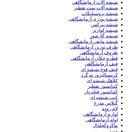
شیشه آلات آزمایشگاهی
شیشه آلات ست تقطیر
شیشه بروسیلیکات
شیشه پودری آزمایشگاهی
شیشه پیرکس
شیشه کوارتز
شیشه گازشور
شیشه مایعی آزمایشگاهی
ظرف توزین آزمایشگاهی
ظروف آزمایشگاهی
قطره چکان آزمایشگاهی
قیف آزمایشگاهی
قیف قوچ شیشه ای
کریستالیزور ته گرد
کلاهک شیشه ای
کندانسور تقطیر
کندانسور فیلتردار
کیپ شیشه ای
گیلاس مدرج
لام روده
لوازم آزمایشگاهی
لوله آزمایشگاهی
ماکروکجلدال
مبرد