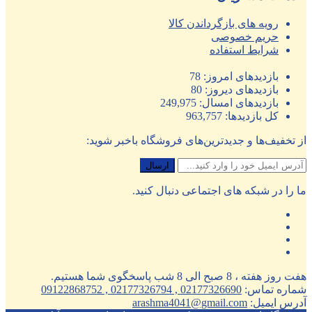
رویه های بازگرداندن کالا
حریم خصوصی
شرایط استفاده
بازدیدهای امروز:
78
بازدیدهای دیروز:
80
بازدیدهای امسال:
249,975
کل بازدیدها:
963,757
از تخفیف‌ها و جدیدترین‌های فروشگاه باخبر شوید:
ما را در شبکه های اجتماعی دنبال کنید.
هفت روز هفته ، 8 صبح الی 8 شب پاسخگوی شما هستیم.
شماره تماس:
02177326690 , 02177326794 , 09122868752
آدرس ایمیل:
arashma4041@gmail.com