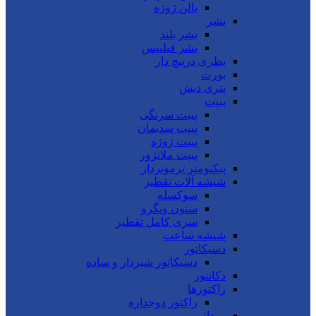
بالن ژوژه
بشر
بشر بلند
بشر فیلیپس
بطری درپیچ دار
بورت
پتری دیش
پیپت
پیپت سرنگی
پیپت سدیمان
پیپت ژوژه
پیپت ملانژور
پیکنومتر ترموتردار
شیشه آلات تقطیر
سوکسله
ستون ویگرو
سری کامل تقطیر
شیشه ساعت
دسیکاتور
دسیکاتور شیردار و ساده
دکانتور
راکتورها
راکتور دوجداره
روداژ