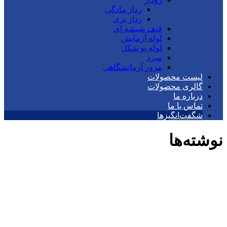
رداژ مادگی
رداژ نری
قیف شیشه ای
لوله آزمایش
لوله یو شکل
مبرد
مزور آزمایشگاهی
لیست محصولات
گالری محصولات
درباره ما
تماس با ما
شگفت‌انگیزها
نوشته‌ها